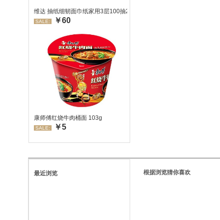
维达 抽纸细韧面巾纸家用3层100抽24包/箱 超值装 偏远地区不发货
￥60
SALE:
康师傅红烧牛肉桶面 103g
￥5
SALE:
根据浏览猜你喜欢
最近浏览