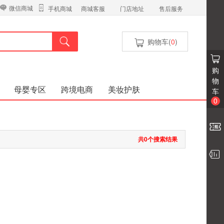
微信商城
商城客服
门店地址
售后服务
手机商城
购物车(
0
)
购
物
母婴专区
跨境电商
美妆护肤
车
0
共0个搜索结果