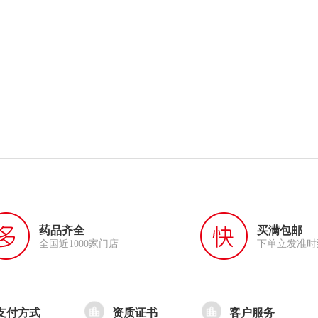
药品齐全
买满包邮
全国近1000家门店
下单立发准时
支付方式
资质证书
客户服务