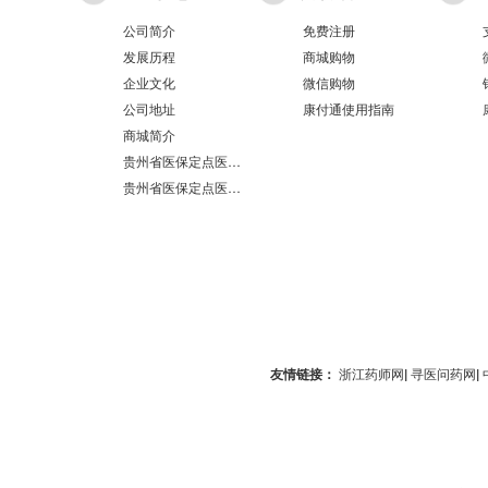
公司简介
免费注册
发展历程
商城购物
企业文化
微信购物
公司地址
康付通使用指南
商城简介
贵州省医保定点医疗机构医保服务情况表（第551分店）
贵州省医保定点医疗机构医保服务情况表（第100分店）
友情链接：
浙江药师网
|
寻医问药网
|