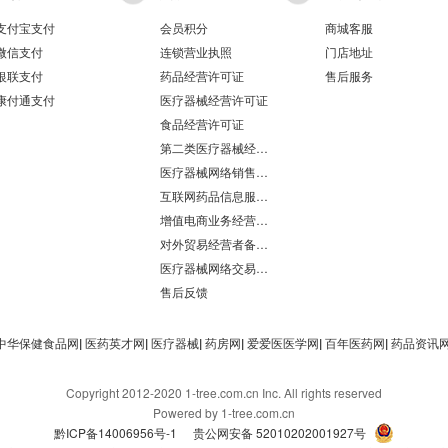
支付宝支付
会员积分
商城客服
微信支付
连锁营业执照
门店地址
银联支付
药品经营许可证
售后服务
康付通支付
医疗器械经营许可证
食品经营许可证
第二类医疗器械经营备案凭证
医疗器械网络销售备案
互联网药品信息服务资格证书
增值电商业务经营许可证
对外贸易经营者备案登记表/海关报关单位注册登记证书
医疗器械网络交易服务第三方平台备案凭证
售后反馈
中华保健食品网
|
医药英才网
|
医疗器械
|
药房网
|
爱爱医医学网
|
百年医药网
|
药品资讯
Copyright 2012-2020 1-tree.com.cn Inc. All rights reserved
Powered by 1-tree.com.cn
黔ICP备14006956号-1
贵公网安备 52010202001927号