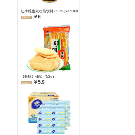
红牛维生素功能饮料250ml(RedBull/红牛)
￥6
SALE:
【旺旺】仙贝（52g）
￥5.9
SALE: