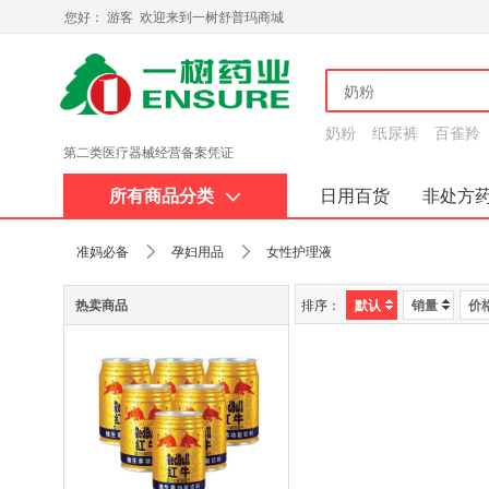
您好： 游客 欢迎来到一树舒普玛商城
奶粉
纸尿裤
百雀羚
第二类医疗器械经营备案凭证
所有商品分类
日用百货
非处方
关于我们
准妈必备
孕妇用品
女性护理液
热卖商品
排序：
默认
销量
价