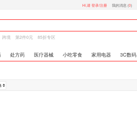
Hi,请
登录/注册
我的消息 (
0
)
跨境
第2件0元
85折专区
药
处方药
医疗器械
小吃零食
家用电器
3C数码
格