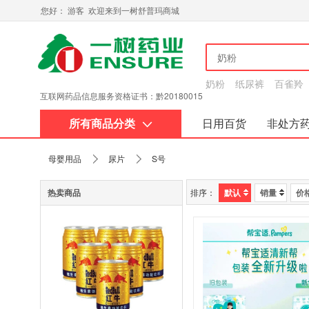
您好： 游客 欢迎来到一树舒普玛商城
奶粉
纸尿裤
百雀羚
互联网药品信息服务资格证书：黔20180015
所有商品分类
日用百货
非处方
关于我们
母婴用品
尿片
S号
热卖商品
排序：
默认
销量
价