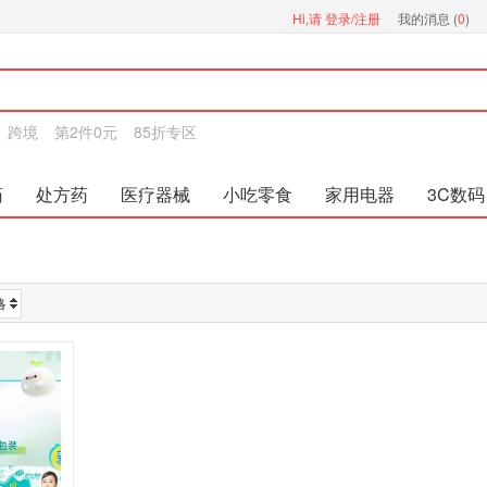
Hi,请
登录/注册
我的消息 (
0
)
跨境
第2件0元
85折专区
药
处方药
医疗器械
小吃零食
家用电器
3C数码
格