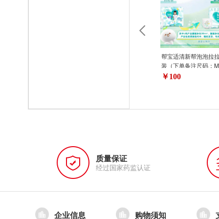
帮宝适清新帮泡泡拉拉
装（下单备注尺码：M-
尺码）含海南、新疆
￥100
藏、内蒙古、甘肃、
宁夏）不发货
质量保证
经过国家药监认证
企业信息
购物须知