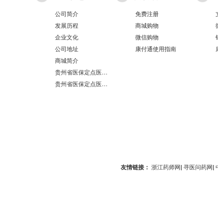
公司简介
免费注册
发展历程
商城购物
企业文化
微信购物
公司地址
康付通使用指南
商城简介
贵州省医保定点医疗机构医保服务情况表（第551分店）
贵州省医保定点医疗机构医保服务情况表（第100分店）
友情链接：
浙江药师网
|
寻医问药网
|