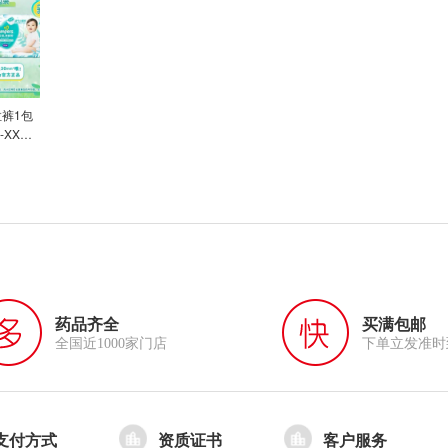
裤1包
XXXL
、西
青海、
药品齐全
买满包邮
全国近1000家门店
下单立发准时
支付方式
资质证书
客户服务