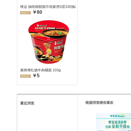
维达 抽纸细韧面巾纸家用3层100抽24包/箱 超值装 偏远地区不发货
￥60
SALE:
康师傅红烧牛肉桶面 103g
￥5
SALE:
根据浏览猜你喜欢
最近浏览