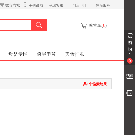
微信商城
商城客服
门店地址
售后服务
手机商城
购物车(
0
)
购
物
母婴专区
跨境电商
美妆护肤
车
0
共1个搜索结果