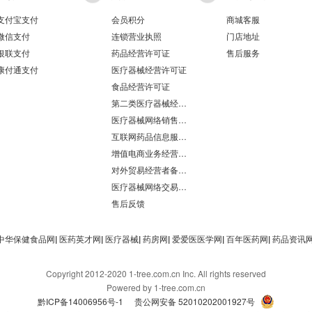
支付宝支付
会员积分
商城客服
微信支付
连锁营业执照
门店地址
银联支付
药品经营许可证
售后服务
康付通支付
医疗器械经营许可证
食品经营许可证
第二类医疗器械经营备案凭证
医疗器械网络销售备案
互联网药品信息服务资格证书
增值电商业务经营许可证
对外贸易经营者备案登记表/海关报关单位注册登记证书
医疗器械网络交易服务第三方平台备案凭证
售后反馈
中华保健食品网
|
医药英才网
|
医疗器械
|
药房网
|
爱爱医医学网
|
百年医药网
|
药品资讯
Copyright 2012-2020 1-tree.com.cn Inc. All rights reserved
Powered by 1-tree.com.cn
黔ICP备14006956号-1
贵公网安备 52010202001927号