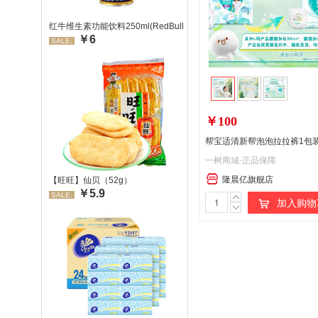
红牛维生素功能饮料250ml(RedBull/红牛)
￥6
SALE:
￥100
一树商城-正品保障
隆晨亿旗舰店
【旺旺】仙贝（52g）
￥5.9
SALE:
加入购物