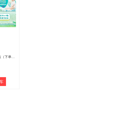
帮宝适清新帮泡泡拉拉裤1包装（下单备注尺码：M-XXXL尺码）含海南、新疆、西藏、内蒙古、甘肃、青海、宁夏）不发货
车