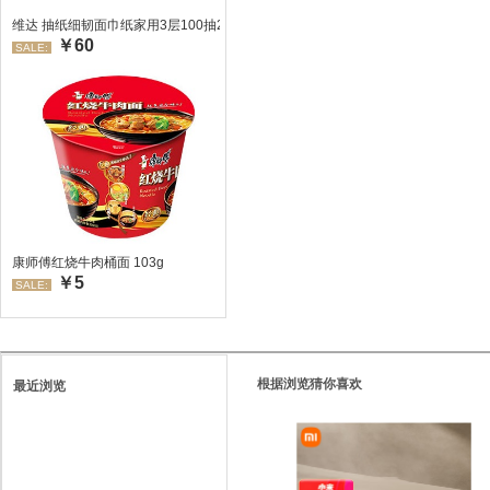
维达 抽纸细韧面巾纸家用3层100抽24包/箱 超值装 偏远地区不发货偏远地区:(
￥60
SALE:
康师傅红烧牛肉桶面 103g
￥5
SALE:
根据浏览猜你喜欢
最近浏览