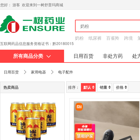
您好： 游客 欢迎来到一树舒普玛商城
奶粉
纸尿裤
百雀羚
跨境
互联网药品信息服务资格证书：黔20180015
所有商品分类
日用百货
非处方药
处
关于我们
日用百货
家用电器
电子配件
热卖商品
排序：
默认
销量
价格