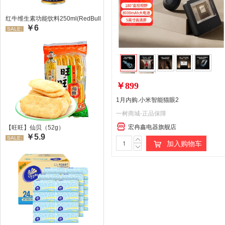
红牛维生素功能饮料250ml(RedBull/红牛)
￥6
SALE:
￥899
1月内购.小米智能猫眼2
一树商城-正品保障
宏冉鑫电器旗舰店
【旺旺】仙贝（52g）
￥5.9
SALE:
加入购物车