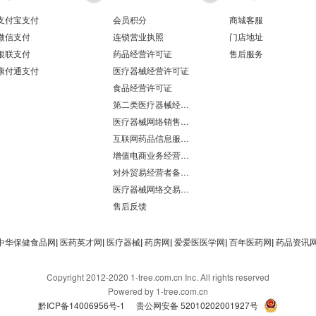
支付宝支付
会员积分
商城客服
微信支付
连锁营业执照
门店地址
银联支付
药品经营许可证
售后服务
康付通支付
医疗器械经营许可证
食品经营许可证
第二类医疗器械经营备案凭证
医疗器械网络销售备案
互联网药品信息服务资格证书
增值电商业务经营许可证
对外贸易经营者备案登记表/海关报关单位注册登记证书
医疗器械网络交易服务第三方平台备案凭证
售后反馈
中华保健食品网
|
医药英才网
|
医疗器械
|
药房网
|
爱爱医医学网
|
百年医药网
|
药品资讯
Copyright 2012-2020 1-tree.com.cn Inc. All rights reserved
Powered by 1-tree.com.cn
黔ICP备14006956号-1
贵公网安备 52010202001927号