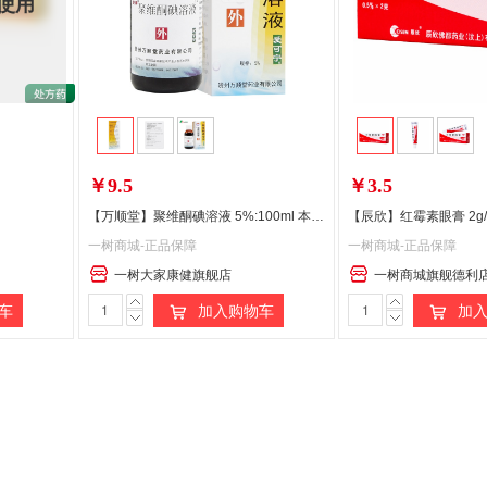
使用
￥9.5
￥3.5
【万顺堂】聚维酮碘溶液 5%:100ml 本品用于化脓性皮炎
【辰欣】红霉素眼膏 2g
一树商城-正品保障
一树商城-正品保障
一树大家康健旗舰店
一树商城旗舰德利
车
加入购物车
加入