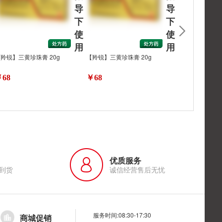
导
导
下
下
使
使
用
用
羚锐】三黄珍珠膏 20g
【羚锐】三黄珍珠膏 20g
【羚锐】三黄珍珠
68
￥68
￥56.8
优质服务
到货
诚信经营售后无忧
服务时间:08:30-17:30
商城促销