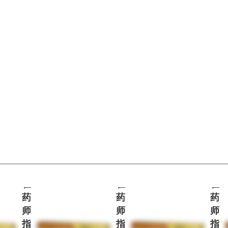
偏远地区:(含新疆、西藏、内蒙古、宁夏、海南、青海)不发货
处
处
处
方
方
方
药
药
药
请
请
请
在
在
在
药
药
药
师
师
师
指
指
指