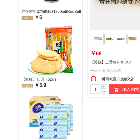
请在药师指导下
红牛维生素功能饮料250ml(RedBull/红牛)
￥6
SALE:
￥68
【羚锐】三黄珍珠膏 20g
一树商城-正品保障
一树商城官方旗舰2店
【旺旺】仙贝（52g）
￥5.9
SALE:
加入购物