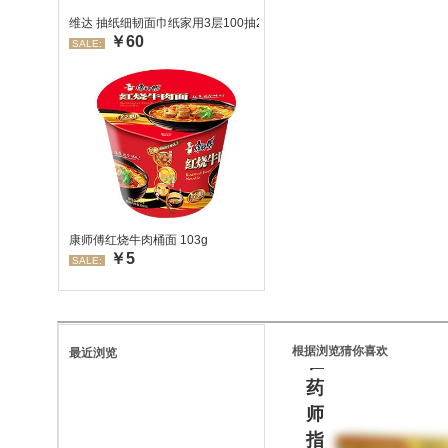
维达 抽纸细韧面巾纸家用3层100抽24包/箱 超值装 偏远地区不发货
￥60
SALE:
处
康师傅红烧牛肉桶面 103g
￥5
方
SALE:
药
请
根据浏览猜你喜欢
最近浏览
在
药
师
指