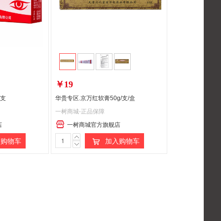
￥19
/支
华贵专区.京万红软膏50g/支/盒
一树商城-正品保障
店
一树商城官方旗舰店
购物车
加入购物车