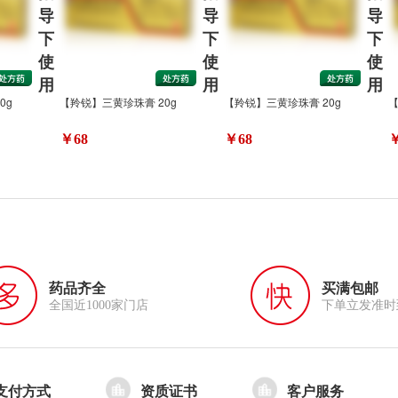
导
导
导
下
下
下
使
使
使
用
用
用
0g
【羚锐】三黄珍珠膏 20g
【羚锐】三黄珍珠膏 20g
【
￥68
￥68
￥
药品齐全
买满包邮
全国近1000家门店
下单立发准时
支付方式
资质证书
客户服务