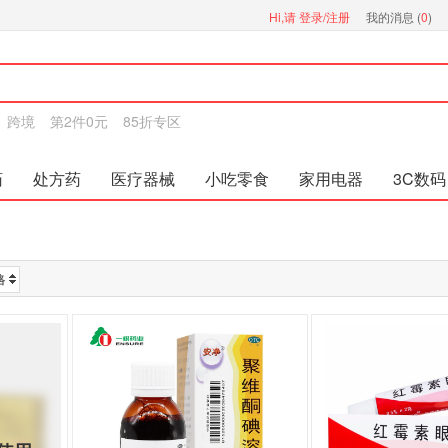
Hi,请
登录/注册
我的消息 (
0
)
跨境
第2件0元
85折专区
药
处方药
医疗器械
小吃零食
家用电器
3C数码
格