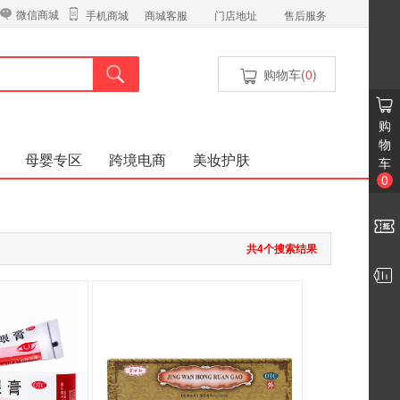
微信商城
商城客服
门店地址
售后服务
手机商城
购物车(
0
)
购
物
母婴专区
跨境电商
美妆护肤
车
0
共4个搜索结果