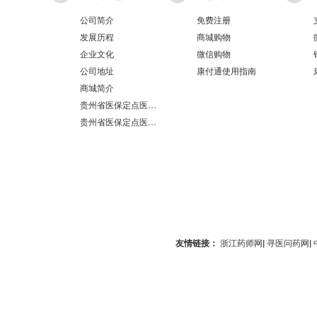
公司简介
免费注册
发展历程
商城购物
企业文化
微信购物
公司地址
康付通使用指南
商城简介
贵州省医保定点医疗机构医保服务情况表（第551分店）
贵州省医保定点医疗机构医保服务情况表（第100分店）
友情链接：
浙江药师网
|
寻医问药网
|