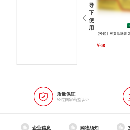
导
下
使
用
【羚锐】三黄珍珠膏 2
￥68
质量保证
经过国家药监认证
企业信息
购物须知