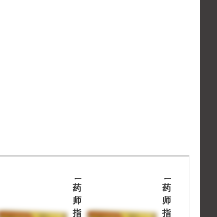
处
处
方
方
药
药
请
请
在
在
药
药
师
师
指
指