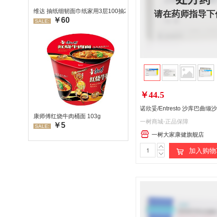
请在药师指导下
维达 抽纸细韧面巾纸家用3层100抽24包/箱 超值装 偏远地区不发货
￥60
SALE:
￥44.5
康师傅红烧牛肉桶面 103g
一树商城-正品保障
￥5
SALE:
一树大家康健旗舰店
加入购物