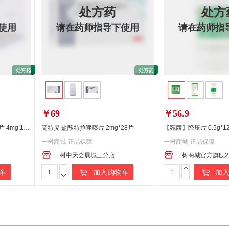
处方药
处方
使用
请在药师指导下使用
请在药师指
￥69
￥56.9
【百普乐】培哚普利吲达帕胺片 4mg:1.25mg*20片
高特灵 盐酸特拉唑嗪片 2mg*28片
【宛西】降压片 0.5g*1
一树商城-正品保障
一树商城-正品保障
一树中天会展城三分店
一树商城官方旗舰2
车
加入购物车
加入
处
处
处
方
方
方
药
药
药