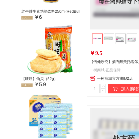
请在药师指导下
红牛维生素功能饮料250ml(RedBull/红牛)
￥6
SALE:
￥9.5
一树商城-正品保障
一树商城官方旗舰2店
【旺旺】仙贝（52g）
￥5.9
SALE:
加入购物
处方药