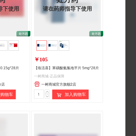
导下使用
请在药师指导下使用
￥105
.15g*28片
【络活喜】苯磺酸氨氯地平片 5mg*28片
一树商城-正品保障
分店
一树商城官方旗舰2店
购物车
加入购物车