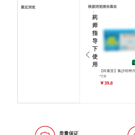
请
根据浏览猜你喜欢
最近浏览
在
药
师
指
导
下
使
用
【科素亚】氯沙坦钾片 
*7片
￥39.8
质量保证