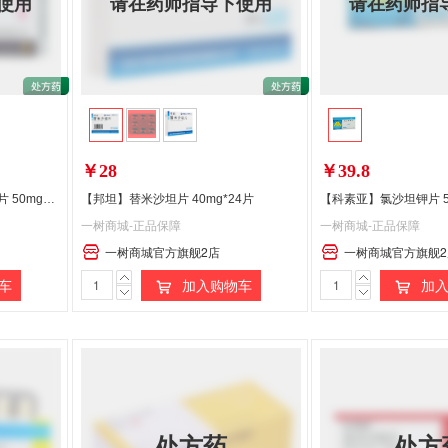
使用
请在药师指导下使用
请在药师指
￥28
￥39.8
【倍他乐克】酒石酸美托洛尔片 50mg*20片
【邦坦】替米沙坦片 40mg*24片
【科素亚】氯沙坦钾片 5
一树商城-正品保障
一树商城-正品保障
一树商城官方旗舰2店
一树商城官方旗舰2
车
加入购物车
加入
处方药
处方