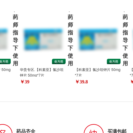
请
请
请
在
在
在
药
药
药
师
师
师
指
指
指
导
导
导
下
下
下
使
使
使
用
用
用
50mg
华贵专区.【科素亚】氯沙坦
【科素亚】氯沙坦钾片 50mg
【
钾片 50mg*7片
*7片
*
￥39
￥39.8
￥
药品齐全
买满包邮