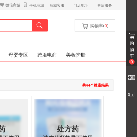
微信商城
商城客服
门店地址
售后服务
手机商城
购物车(
0
)
购
物
母婴专区
跨境电商
美妆护肤
车
0
共44个搜索结果
药
处方药