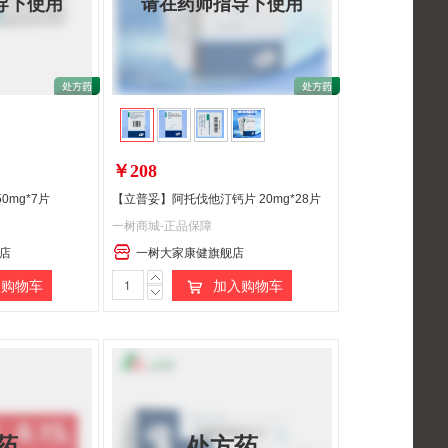
导下使用
请在药师指导下使用
￥208
0mg*7片
【立普妥】阿托伐他汀钙片 20mg*28片
一树商城-正品保障
店
一树大家康健旗舰店
购物车
加入购物车
药
处方药