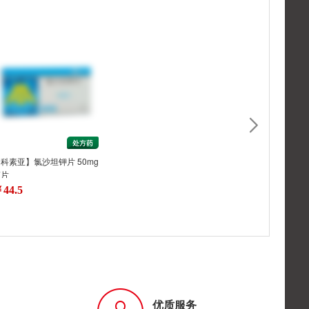
科素亚】氯沙坦钾片 50mg
7片
44.5
优质服务