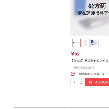
处方药
请在药师指导下
￥85
一树商城-正品保障
一树商城官方旗舰2店
加入购物
处
方
药