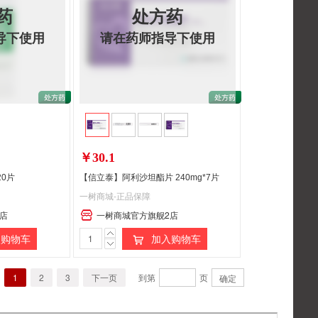
药
处方药
导下使用
请在药师指导下使用
￥30.1
20片
【信立泰】阿利沙坦酯片 240mg*7片
一树商城-正品保障
店
一树商城官方旗舰2店
购物车
加入购物车
1
2
3
下一页
到第
页
确定