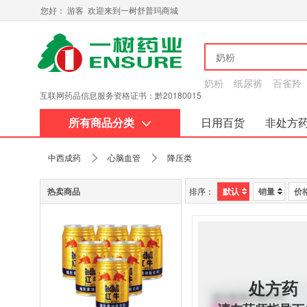
您好： 游客 欢迎来到一树舒普玛商城
奶粉
纸尿裤
百雀羚
互联网药品信息服务资格证书：黔20180015
所有商品分类
日用百货
非处方
关于我们
中西成药
心脑血管
降压类
热卖商品
排序：
默认
销量
价
处方药