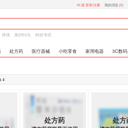
Hi,请
登录/注册
我的消息 (
0
)
跨境
第2件0元
85折专区
药
处方药
医疗器械
小吃零食
家用电器
3C数码
格
处方药
处方