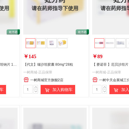
使用
请在药师指导下使用
请在药师指
偏远地区:(含新疆、西藏、内蒙古、宁夏、海南、青海)不发货
￥145
￥89
诺欣妥/Entresto 沙库巴曲缬沙坦钠片 100mg*14片/盒
【代文】缬沙坦胶囊 80mg*28粒
【 赛诺菲 】厄贝沙坦片 0
一树商城-正品保障
一树商城-正品保障
一树商城官方旗舰2店
一树中天会展城三
车
加入购物车
加入