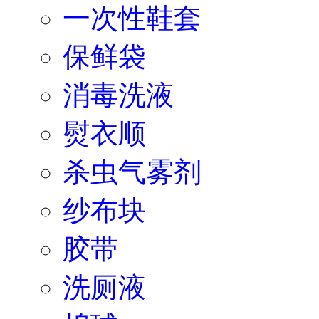
保鲜袋
消毒洗液
熨衣顺
杀虫气雾剂
纱布块
胶带
洗厕液
棉球