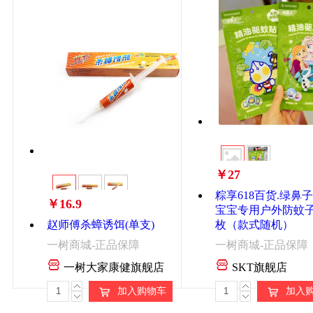
￥27
粽享618百货.绿鼻
￥16.9
宝宝专用户外防蚊子
赵师傅杀蟑诱饵(单支)
枚（款式随机）
一树商城-正品保障
一树商城-正品保障
一树大家康健旗舰店
SKT旗舰店
加入购物车
加入