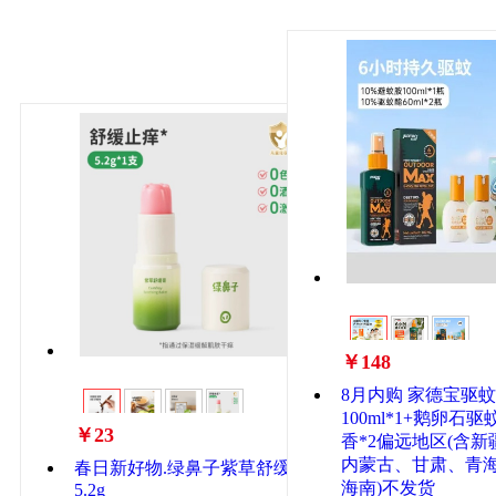
￥148
8月内购 家德宝驱
100ml*1+鹅卵石驱
￥23
香*2偏远地区(含
内蒙古、甘肃、青
春日新好物.绿鼻子紫草舒缓膏
海南)不发货
5.2g
一树商城-正品保障
一树商城-正品保障