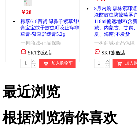
￥28
液防蚊虫防蚊喷雾
粽享618百货.绿鼻子紫草舒缓
118ml偏远地区(含
膏宝宝蚊子蚊虫叮咬止痒非青
藏、内蒙古、甘肃
草膏-紫草舒缓膏5.2g
夏、海南)不发货
一树商城-正品保障
一树商城-正品保障
SKT旗舰店
SKT旗舰店
加入购物车
加入
最近浏览
根据浏览猜你喜欢