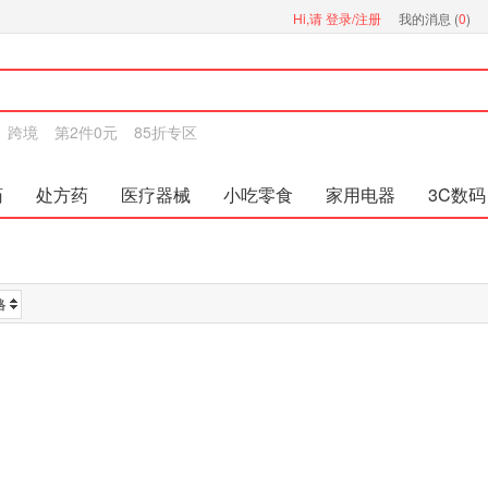
Hi,请
登录/注册
我的消息 (
0
)
跨境
第2件0元
85折专区
药
处方药
医疗器械
小吃零食
家用电器
3C数码
格