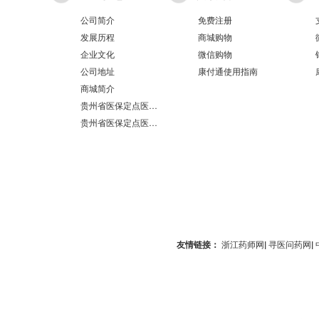
公司简介
免费注册
发展历程
商城购物
企业文化
微信购物
公司地址
康付通使用指南
商城简介
贵州省医保定点医疗机构医保服务情况表（第551分店）
贵州省医保定点医疗机构医保服务情况表（第100分店）
友情链接：
浙江药师网
|
寻医问药网
|