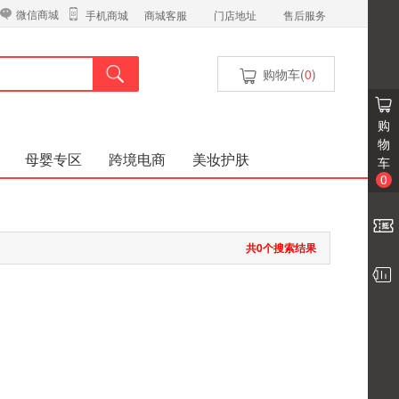
微信商城
商城客服
门店地址
售后服务
手机商城
购物车(
0
)
购
物
母婴专区
跨境电商
美妆护肤
车
0
共0个搜索结果