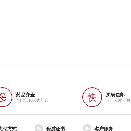
药品齐全
买满包邮
全国近1000家门店
下单立发准时
支付方式
资质证书
客户服务