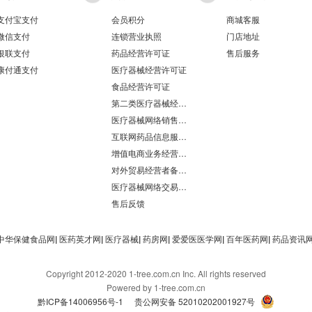
支付宝支付
会员积分
商城客服
微信支付
连锁营业执照
门店地址
银联支付
药品经营许可证
售后服务
康付通支付
医疗器械经营许可证
食品经营许可证
第二类医疗器械经营备案凭证
医疗器械网络销售备案
互联网药品信息服务资格证书
增值电商业务经营许可证
对外贸易经营者备案登记表/海关报关单位注册登记证书
医疗器械网络交易服务第三方平台备案凭证
售后反馈
中华保健食品网
|
医药英才网
|
医疗器械
|
药房网
|
爱爱医医学网
|
百年医药网
|
药品资讯
Copyright 2012-2020 1-tree.com.cn Inc. All rights reserved
Powered by 1-tree.com.cn
黔ICP备14006956号-1
贵公网安备 52010202001927号