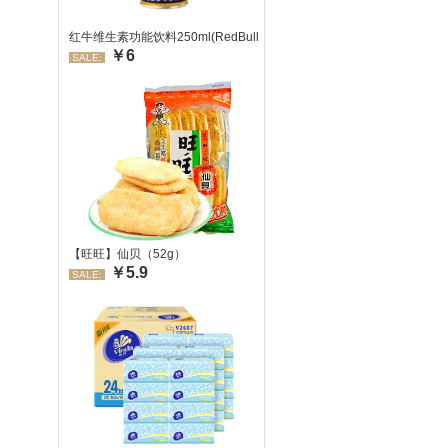
红牛维生素功能饮料250ml(RedBull/红牛)
￥6
SALE:
【旺旺】仙贝（52g）
￥5.9
SALE: