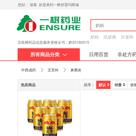
您好： 游客 欢迎来到一树舒普玛商城
奶粉
纸尿裤
百雀羚
互联网药品信息服务资格证书：黔20180015
所有商品分类
日用百货
非处方
关于我们
中西成药
五官科
鼻窦炎
热卖商品
排序：
默认
销量
价