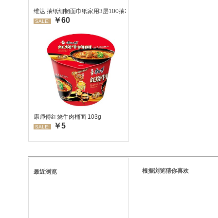
维达 抽纸细韧面巾纸家用3层100抽24包/箱 超值装 偏远地区不发货
￥60
SALE:
康师傅红烧牛肉桶面 103g
￥5
SALE:
根据浏览猜你喜欢
最近浏览