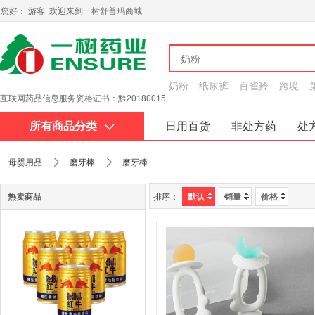
您好： 游客 欢迎来到一树舒普玛商城
奶粉
纸尿裤
百雀羚
跨境
互联网药品信息服务资格证书：黔20180015
所有商品分类
日用百货
非处方药
处
关于我们
母婴用品
磨牙棒
磨牙棒
热卖商品
排序：
默认
销量
价格