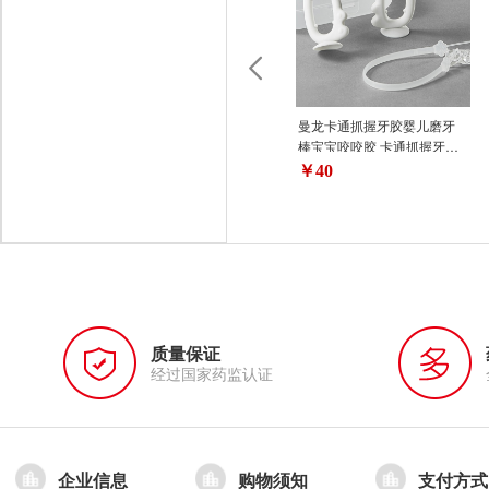
曼龙卡通抓握牙胶婴儿磨牙
棒宝宝咬咬胶 卡通抓握牙胶
(2个套)-糖果色 偏远地区（含
￥40
海南、新疆、西藏、内蒙
古、甘肃、青海、宁夏）不
发货（已发货拦截拒收快
递，需客户承担运费）
质量保证
经过国家药监认证
企业信息
购物须知
支付方式