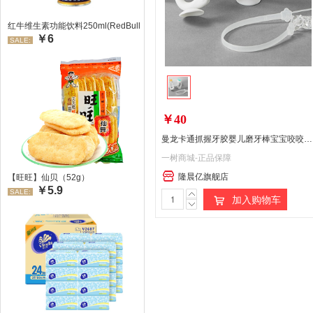
红牛维生素功能饮料250ml(RedBull/红牛)
￥6
SALE:
￥40
曼龙卡通抓握牙胶婴儿磨牙棒宝宝咬咬胶 卡通抓握牙胶(2个套)-糖果色 偏远地区（含海南、新疆、西藏、内蒙古、甘肃、青海、宁夏）不发货（已发货拦截拒收快递，需客户承担运费）
一树商城-正品保障
隆晨亿旗舰店
【旺旺】仙贝（52g）
￥5.9
SALE:
加入购物车