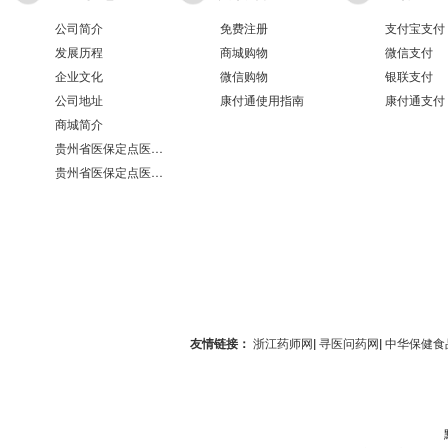
公司简介
免费注册
支付宝支付
发展历程
商城购物
微信支付
企业文化
微信购物
银联支付
公司地址
康付通使用指南
康付通支付
商城简介
贵州省医保定点医疗机构医保服务情况表（第551分店）
贵州省医保定点医疗机构医保服务情况表（第100分店）
友情链接：
浙江药师网
|
寻医问药网
|
中华保健食