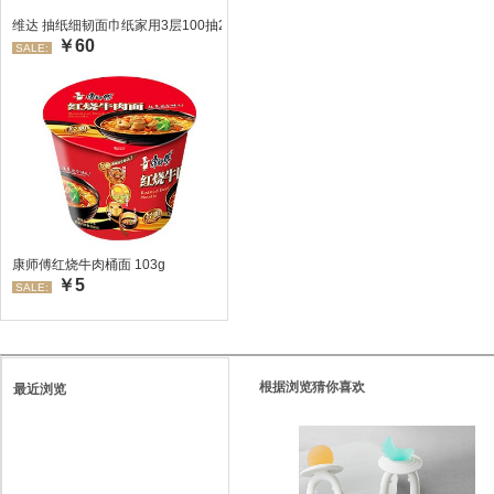
维达 抽纸细韧面巾纸家用3层100抽24包/箱 超值装 偏远地区不发货偏远地区:(
￥60
SALE:
康师傅红烧牛肉桶面 103g
￥5
SALE:
根据浏览猜你喜欢
最近浏览