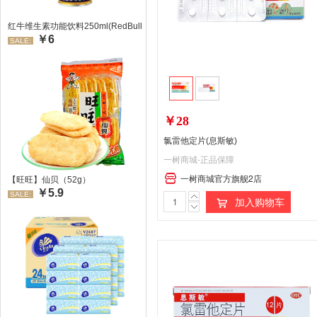
红牛维生素功能饮料250ml(RedBull/红牛)
￥6
SALE:
￥28
氯雷他定片(息斯敏)
一树商城-正品保障
一树商城官方旗舰2店
【旺旺】仙贝（52g）
￥5.9
SALE:
加入购物车