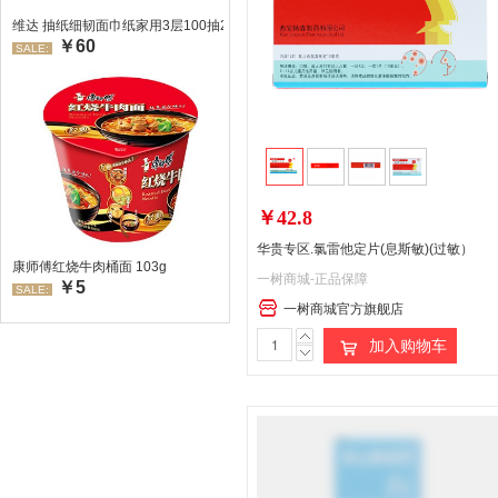
维达 抽纸细韧面巾纸家用3层100抽24包/箱 超值装 偏远地区不发货偏远地区:(
￥60
SALE:
￥42.8
华贵专区.氯雷他定片(息斯敏)(过敏）
康师傅红烧牛肉桶面 103g
一树商城-正品保障
￥5
SALE:
一树商城官方旗舰店
加入购物车