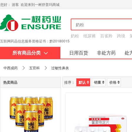
您好： 游客 欢迎来到一树舒普玛商城
奶粉
纸尿裤
百雀羚
跨境
互联网药品信息服务资格
第二类医疗器械经营备案凭证
证书：黔20180015
所有商品分类
日用百货
非处方药
处
关于我们
中西成药
五官科
过敏性鼻炎
热卖商品
排序：
默认
销量
价格