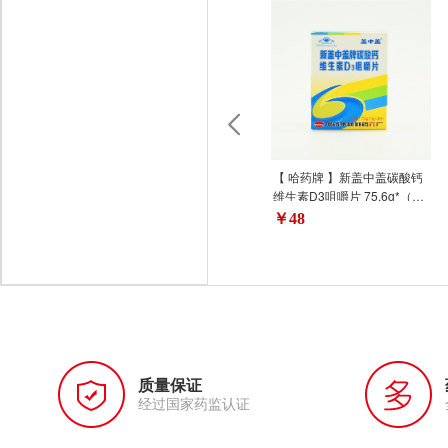
【 哈药牌 】新盖中盖碳酸钙
维生素D3咀嚼片 75.6g*（2.
1g*36片 骨质疏松 酸钙维生
￥48
素D咀嚼片
质量保证
经过国家药监认证