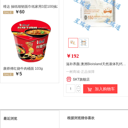
维达 抽纸细韧面巾纸家用3层100抽24包/箱 超值装 偏远地区不发货偏远地区:(
￥60
SALE:
￥192
滋补养颜.澳洲Bioisland天然液体乳钙钙片 150粒 香港直邮
康师傅红烧牛肉桶面 103g
一树商城-正品保障
￥5
SALE:
SKT旗舰店
加入购物车
根据浏览猜你喜欢
最近浏览