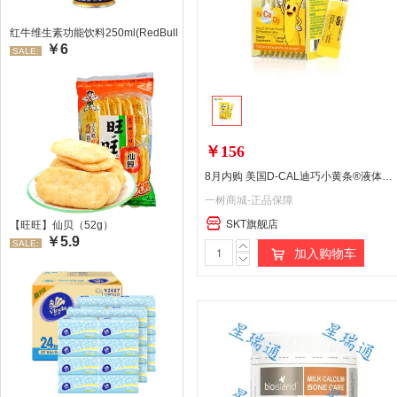
红牛维生素功能饮料250ml(RedBull/红牛)
￥6
SALE:
￥156
8月内购 美国D-CAL迪巧小黄条®液体钙 液体钙200ml*1盒 效期27 年 3 月
一树商城-正品保障
SKT旗舰店
【旺旺】仙贝（52g）
￥5.9
SALE:
加入购物车