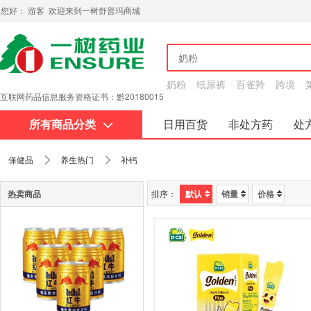
您好： 游客 欢迎来到一树舒普玛商城
奶粉
纸尿裤
百雀羚
跨境
互联网药品信息服务资格证书：黔20180015
所有商品分类
日用百货
非处方药
处
关于我们
保健品
养生热门
补钙
热卖商品
排序：
默认
销量
价格