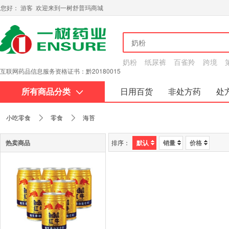
您好： 游客 欢迎来到一树舒普玛商城
奶粉
纸尿裤
百雀羚
跨境
互联网药品信息服务资格证书：黔20180015
所有商品分类
日用百货
非处方药
处
关于我们
小吃零食
零食
海苔
热卖商品
排序：
默认
销量
价格