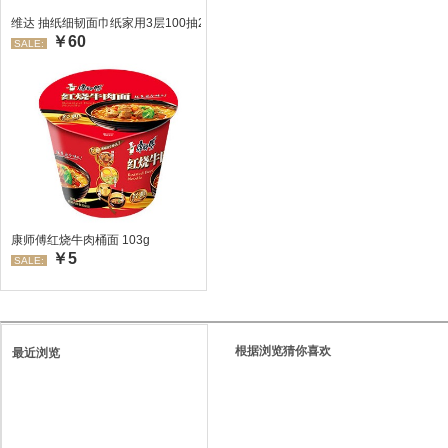
维达 抽纸细韧面巾纸家用3层100抽24包/箱 超值装 偏远地区不发货偏远地区:(
￥60
SALE:
康师傅红烧牛肉桶面 103g
￥5
SALE:
根据浏览猜你喜欢
最近浏览