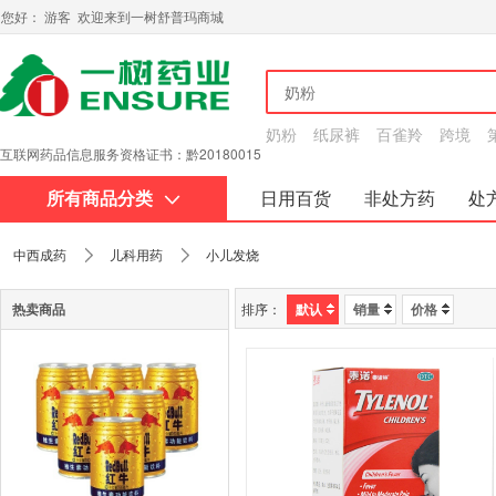
您好： 游客 欢迎来到一树舒普玛商城
奶粉
纸尿裤
百雀羚
跨境
互联网药品信息服务资格证书：黔20180015
所有商品分类
日用百货
非处方药
处
关于我们
中西成药
儿科用药
小儿发烧
热卖商品
排序：
默认
销量
价格