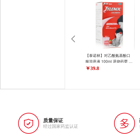
【泰诺林】对乙酰氨基酚口
服混悬液 100ml 退烧药婴 酚
口服混悬液
￥39.8
质量保证
经过国家药监认证