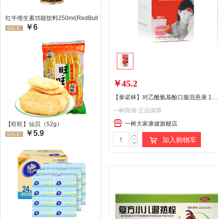
红牛维生素功能饮料250ml(RedBull/红牛)
￥6
SALE:
￥45.2
【泰诺林】对乙酰氨基酚口服混悬液 100ml
一树商城-正品保障
一树大家康健旗舰店
【旺旺】仙贝（52g）
￥5.9
SALE:
加入购物车