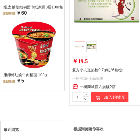
维达 抽纸细韧面巾纸家用3层100抽24包/箱 超值装 偏远地区不发货偏远地区:(
￥60
SALE:
￥19.5
复方小儿退热栓0.7g/粒*6粒/盒
康师傅红烧牛肉桶面 103g
一树商城-正品保障
￥5
SALE:
一树商城官方旗舰2店
加入购物车
根据浏览猜你喜欢
最近浏览