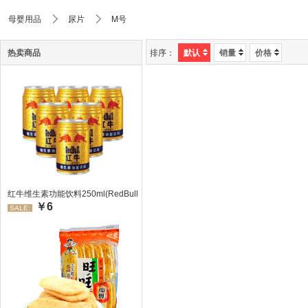
母婴用品
尿片
M号
热卖商品
排序：
默认
销量
价格
红牛维生素功能饮料250ml(RedBull/红牛)
￥6
SALE: