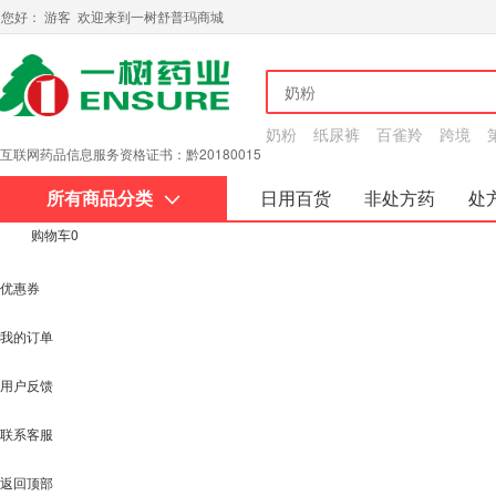
您好： 游客 欢迎来到一树舒普玛商城
奶粉
纸尿裤
百雀羚
跨境
互联网药品信息服务资格证书：黔20180015
所有商品分类
日用百货
非处方药
处
购物车
0
关于我们
优惠券
我的订单
用户反馈
联系客服
返回顶部