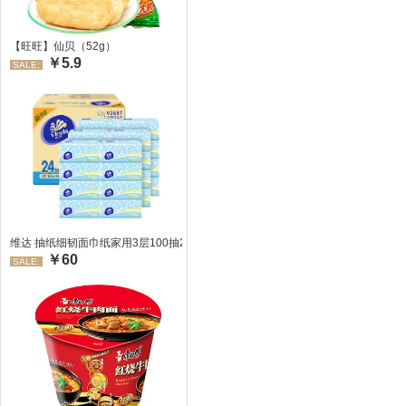
【旺旺】仙贝（52g）
￥5.9
SALE:
维达 抽纸细韧面巾纸家用3层100抽24包/箱 超值装 偏远地区不发货偏远地区:(
￥60
SALE: