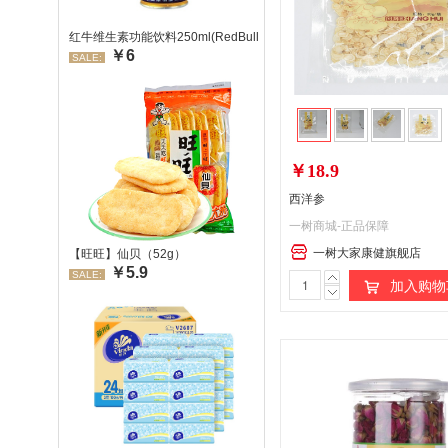
红牛维生素功能饮料250ml(RedBull/红牛)
￥6
SALE:
￥18.9
西洋参
一树商城-正品保障
一树大家康健旗舰店
【旺旺】仙贝（52g）
￥5.9
SALE:
加入购物