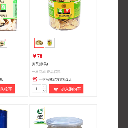
￥78
黄芪(康美)
一树商城-正品保障
店
一树商城官方旗舰2店
购物车
加入购物车