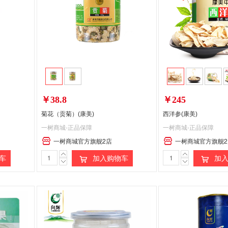
偏远地区:(含新疆、西藏、内蒙古、宁夏、海南、青海)不发货
￥38.8
￥245
菊花（贡菊）(康美)
西洋参(康美)
一树商城-正品保障
一树商城-正品保障
一树商城官方旗舰2店
一树商城官方旗舰2
车
加入购物车
加入