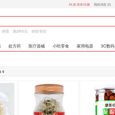
Hi,请
登录/注册
我的消息 (
0
)
跨境
第2件0元
85折专区
药
处方药
医疗器械
小吃零食
家用电器
3C数码
格