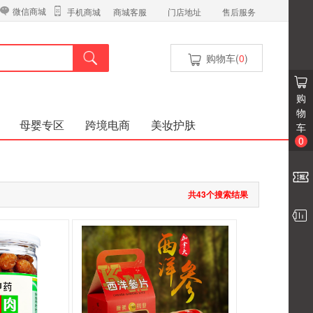
微信商城
商城客服
门店地址
售后服务
手机商城
购物车(
0
)
购
物
母婴专区
跨境电商
美妆护肤
车
0
共43个搜索结果