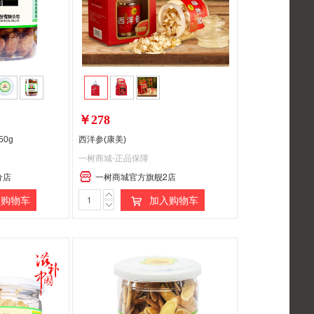
￥278
50g
西洋参(康美)
一树商城-正品保障
分店
一树商城官方旗舰2店
购物车
加入购物车