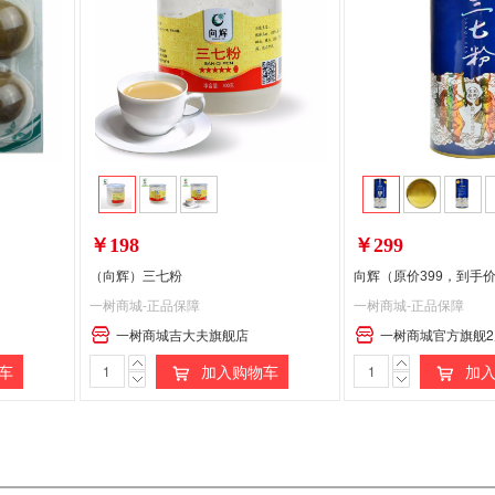
￥198
￥299
（向辉）三七粉
一树商城-正品保障
一树商城-正品保障
一树商城吉大夫旗舰店
一树商城官方旗舰2
车
加入购物车
加入