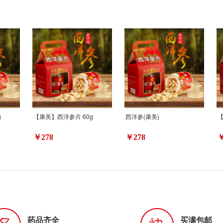
g
【康美】西洋参片 60g
西洋参(康美)
【
￥278
￥278
￥
药品齐全
买满包邮