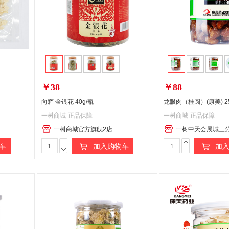
￥38
￥88
向辉 金银花 40g/瓶
龙眼肉（桂圆）(康美) 2
一树商城-正品保障
一树商城-正品保障
一树商城官方旗舰2店
一树中天会展城三
车
加入购物车
加入