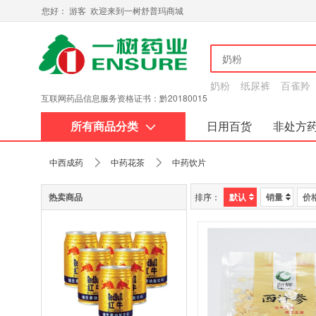
您好： 游客 欢迎来到一树舒普玛商城
奶粉
纸尿裤
百雀羚
互联网药品信息服务资格证书：黔20180015
所有商品分类
日用百货
非处方
关于我们
中西成药
中药花茶
中药饮片
热卖商品
排序：
默认
销量
价