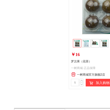
￥16
罗汉果（花茶）
一树商城-正品保障
一树商城官方旗舰2店
加入购物