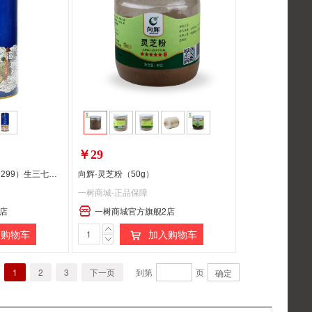
￥29
向辉（原价399，到手价299）生三七粉120g
向辉·灵芝粉（50g）
一树商城-正品保障
店
一树商城官方旗舰2店
购物车
加入购物车
1
2
3
下一页
到第
页
确定