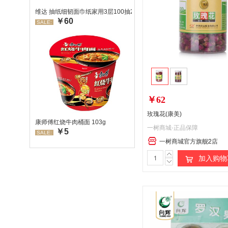
维达 抽纸细韧面巾纸家用3层100抽24包/箱 超值装 偏远地区不发货
￥60
SALE:
￥62
玫瑰花(康美)
康师傅红烧牛肉桶面 103g
一树商城-正品保障
￥5
SALE:
一树商城官方旗舰2店
加入购物