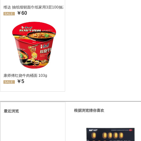
维达 抽纸细韧面巾纸家用3层100抽24包/箱 超值装 偏远地区不发货偏远地区:(
￥60
SALE:
康师傅红烧牛肉桶面 103g
￥5
SALE:
根据浏览猜你喜欢
最近浏览