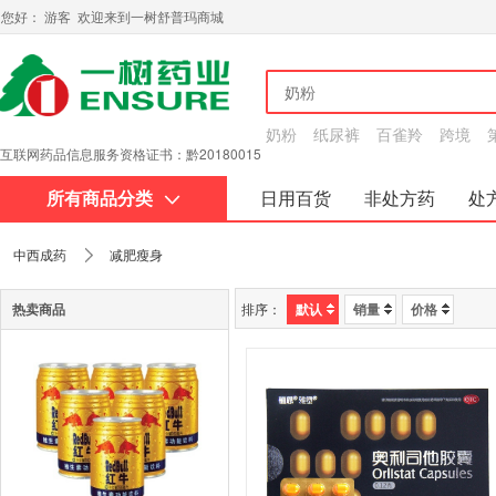
您好： 游客 欢迎来到一树舒普玛商城
奶粉
纸尿裤
百雀羚
跨境
互联网药品信息服务资格证书：黔20180015
所有商品分类
日用百货
非处方药
处
关于我们
中西成药
减肥瘦身
热卖商品
排序：
默认
销量
价格