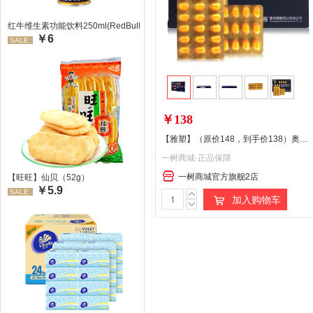
红牛维生素功能饮料250ml(RedBull/红牛)
￥6
SALE:
￥138
【雅塑】（原价148，到手价138）奥利司他胶囊 0.12g*18粒
一树商城-正品保障
一树商城官方旗舰2店
【旺旺】仙贝（52g）
￥5.9
SALE:
加入购物车