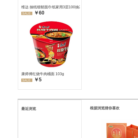
维达 抽纸细韧面巾纸家用3层100抽24包/箱 超值装 偏远地区不发货
￥60
SALE:
康师傅红烧牛肉桶面 103g
￥5
SALE:
根据浏览猜你喜欢
最近浏览