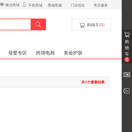
微信商城
商城客服
门店地址
售后服务
手机商城
购物车(
0
)
购
物
母婴专区
跨境电商
美妆护肤
车
0
共1个搜索结果