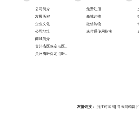
公司简介
免费注册
发展历程
商城购物
企业文化
微信购物
公司地址
康付通使用指南
商城简介
贵州省医保定点医疗机构医保服务情况表（第551分店）
贵州省医保定点医疗机构医保服务情况表（第100分店）
友情链接：
浙江药师网
|
寻医问药网
|