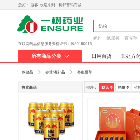
您好： 游客 欢迎来到一树舒普玛商城
奶粉
纸尿裤
百雀羚
互联网药品信息服务资格证书：黔20180015
所有商品分类
日用百货
非处方
关于我们
保健品
参茸/滋补品
冬虫夏草
热卖商品
排序：
默认
销量
价