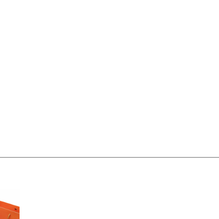
偏远地区:(含新疆、西藏、内蒙古、宁夏、海南、青海)不发货