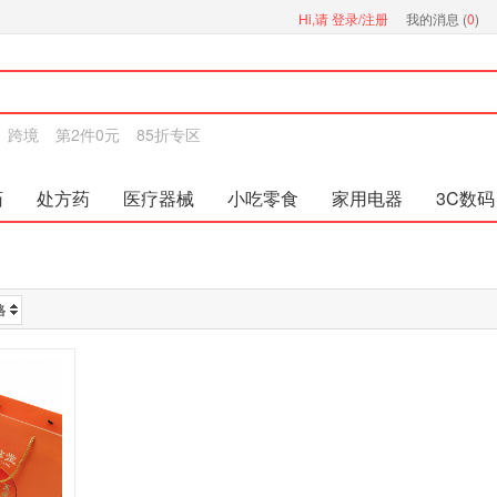
Hi,请
登录/注册
我的消息 (
0
)
跨境
第2件0元
85折专区
药
处方药
医疗器械
小吃零食
家用电器
3C数码
格