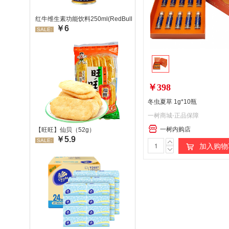
红牛维生素功能饮料250ml(RedBull/红牛)
￥6
SALE:
￥398
冬虫夏草 1g*10瓶
一树商城-正品保障
一树内购店
【旺旺】仙贝（52g）
￥5.9
SALE:
加入购物