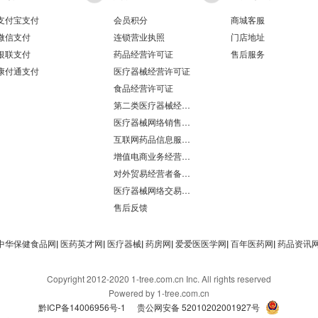
支付宝支付
会员积分
商城客服
微信支付
连锁营业执照
门店地址
银联支付
药品经营许可证
售后服务
康付通支付
医疗器械经营许可证
食品经营许可证
第二类医疗器械经营备案凭证
医疗器械网络销售备案
互联网药品信息服务资格证书
增值电商业务经营许可证
对外贸易经营者备案登记表/海关报关单位注册登记证书
医疗器械网络交易服务第三方平台备案凭证
售后反馈
中华保健食品网
|
医药英才网
|
医疗器械
|
药房网
|
爱爱医医学网
|
百年医药网
|
药品资讯
Copyright 2012-2020 1-tree.com.cn Inc. All rights reserved
Powered by 1-tree.com.cn
黔ICP备14006956号-1
贵公网安备 52010202001927号