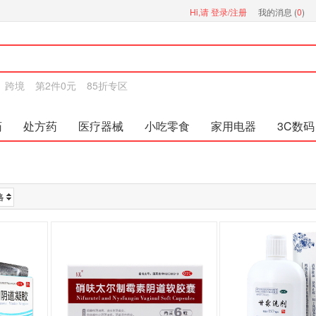
Hi,请
登录/注册
我的消息 (
0
)
跨境
第2件0元
85折专区
药
处方药
医疗器械
小吃零食
家用电器
3C数码
格