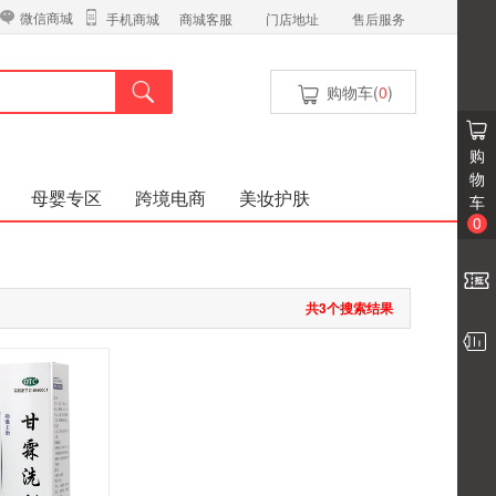
微信商城
商城客服
门店地址
售后服务
手机商城
购物车(
0
)
购
物
母婴专区
跨境电商
美妆护肤
车
0
共3个搜索结果