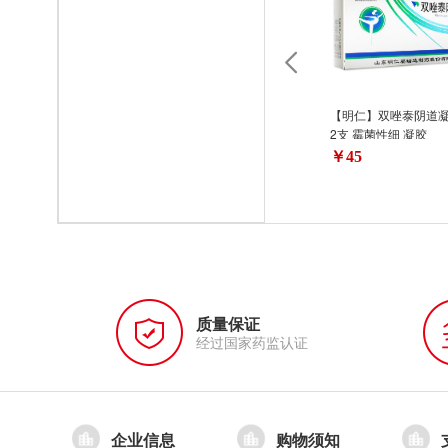
【明仁】双唑泰阴道凝胶
2支 霉菌性细 凝胶
￥45
质量保证
经过国家药监认证
企业信息
购物须知