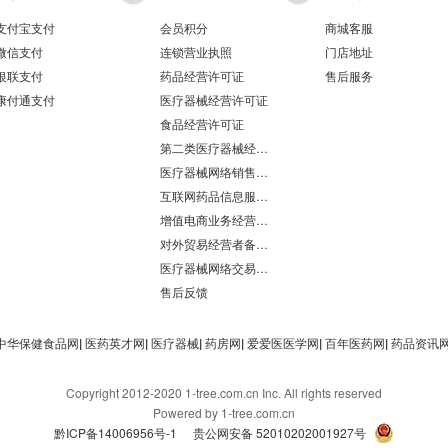
支付宝支付
会员积分
商城客服
微信支付
连锁营业执照
门店地址
银联支付
药品经营许可证
售后服务
康付通支付
医疗器械经营许可证
食品经营许可证
第二类医疗器械经营备案凭证
医疗器械网络销售备案
互联网药品信息服务资格证书
增值电商业务经营许可证
对外贸易经营者备案登记表/海关报关单位注册登记证书
医疗器械网络交易服务第三方平台备案凭证
售后反馈
中华保健食品网
|
医药英才网
|
医疗器械
|
药房网
|
爱爱医医学网
|
百年医药网
|
药品资讯
Copyright 2012-2020 1-tree.com.cn Inc. All rights reserved
Powered by 1-tree.com.cn
黔ICP备14006956号-1
贵公网安备 52010202001927号