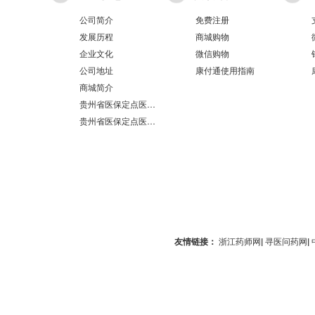
公司简介
免费注册
发展历程
商城购物
企业文化
微信购物
公司地址
康付通使用指南
商城简介
贵州省医保定点医疗机构医保服务情况表（第551分店）
贵州省医保定点医疗机构医保服务情况表（第100分店）
友情链接：
浙江药师网
|
寻医问药网
|