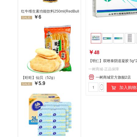
红牛维生素功能饮料250ml(RedBull/红牛)
￥6
SALE:
￥48
【明仁】双唑泰阴道凝胶 5g*
一树商城-正品保障
一树商城官方旗舰2店
【旺旺】仙贝（52g）
￥5.9
SALE:
加入购物