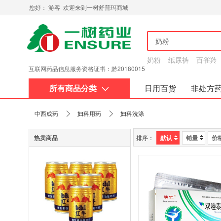
您好： 游客 欢迎来到一树舒普玛商城
奶粉
纸尿裤
百雀羚
互联网药品信息服务资格证书：黔20180015
所有商品分类
日用百货
非处方
关于我们
中西成药
妇科用药
妇科洗涤
热卖商品
排序：
默认
销量
价