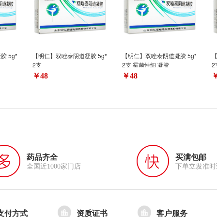
 5g*
【明仁】双唑泰阴道凝胶 5g*
【明仁】双唑泰阴道凝胶 5g*
【
2支
2支 霉菌性细 凝胶
2
￥48
￥48
￥
药品齐全
买满包邮
全国近1000家门店
下单立发准时
支付方式
资质证书
客户服务