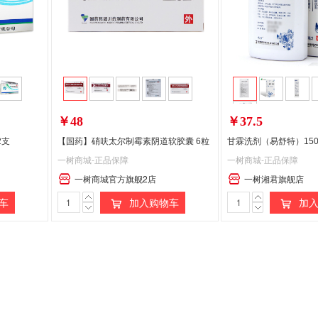
￥48
￥37.5
2支
【国药】硝呋太尔制霉素阴道软胶囊 6粒
甘霖洗剂（易舒特）150
一树商城-正品保障
一树商城-正品保障
一树商城官方旗舰2店
一树湘君旗舰店
车
加入购物车
加入