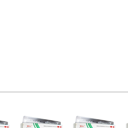
偏远地区:(含新疆、西藏、内蒙古、宁夏、海南、青海)不发货