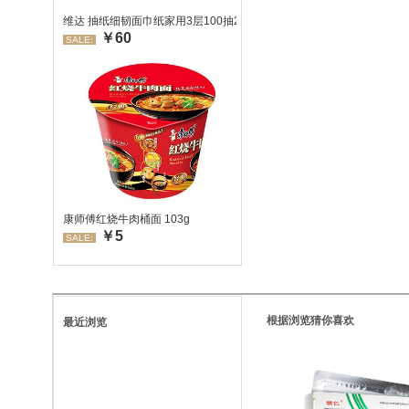
维达 抽纸细韧面巾纸家用3层100抽24包/箱 超值装 偏远地区不发货
￥60
SALE:
康师傅红烧牛肉桶面 103g
￥5
SALE:
根据浏览猜你喜欢
最近浏览