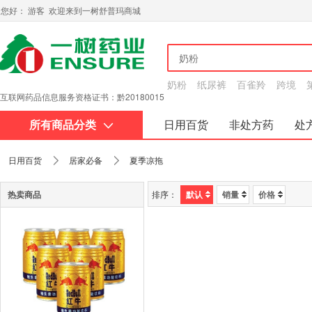
您好： 游客 欢迎来到一树舒普玛商城
奶粉
纸尿裤
百雀羚
跨境
互联网药品信息服务资格证书：黔20180015
所有商品分类
日用百货
非处方药
处
关于我们
日用百货
居家必备
夏季凉拖
热卖商品
排序：
默认
销量
价格