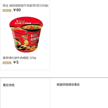
维达 抽纸细韧面巾纸家用3层100抽24包/箱 超值装 偏远地区不发货偏远地区:(
￥60
SALE:
康师傅红烧牛肉桶面 103g
￥5
SALE:
根据浏览猜你喜欢
最近浏览