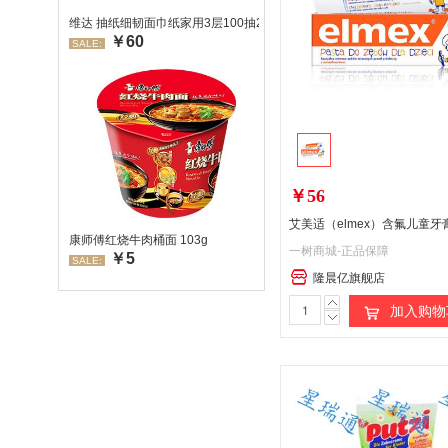
维达 抽纸细韧面巾纸家用3层100抽24包/箱 超值装 偏远地区不发货
￥60
SALE:
￥56
康师傅红烧牛肉桶面 103g
一树商城-正品保障
￥5
SALE:
隆晨亿旗舰店
加入购物