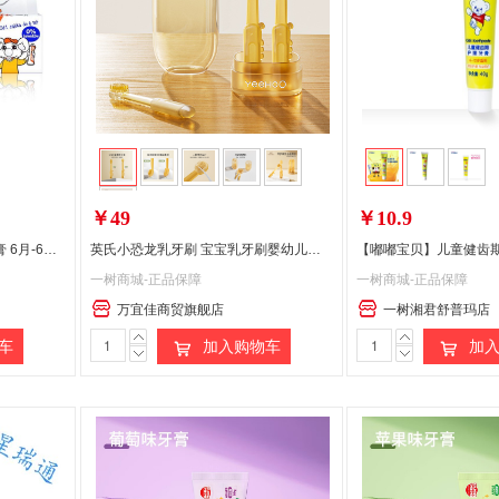
偏远地区:(含新疆、西藏、内蒙古、宁夏、海南、青海)不发货
￥49
￥10.9
艾美适（elmex）含氟儿童牙膏 6月-6岁 50ml
英氏小恐龙乳牙刷 宝宝乳牙刷婴幼儿刷舌苔口腔清洁神器 Y21A 棕色 甘肃/海南/宁夏/内蒙/青海/新疆/西藏不发货
一树商城-正品保障
一树商城-正品保障
万宜佳商贸旗舰店
一树湘君舒普玛店
车
加入购物车
加入