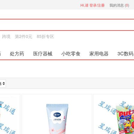
Hi,请
登录/注册
我的消息 (
0
)
跨境
第2件0元
85折专区
药
处方药
医疗器械
小吃零食
家用电器
3C数码
格