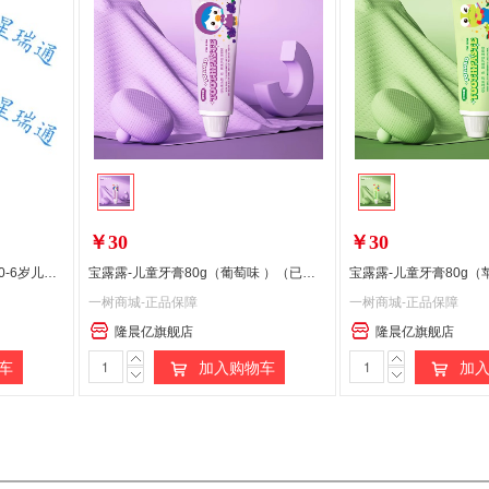
￥30
￥30
8月内购 德国宝儿滋Putzi牙膏0-6岁儿童牙膏50ml蓝色原味加钙护齿牙膏温和防蛀牙含氟偏远地区(含新疆、西藏、内蒙古、甘肃、青海、宁夏)不发货
宝露露-儿童牙膏80g（葡萄味 ）（已发货拦截拒收快递，需客户承担运费）
一树商城-正品保障
一树商城-正品保障
隆晨亿旗舰店
隆晨亿旗舰店
车
加入购物车
加入