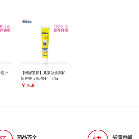
齿期护
【嘟嘟宝贝】儿童健齿期护
g
理牙膏（香橙味） 40g
￥16.8
药品齐全
买满包邮