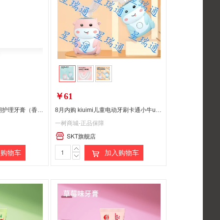
￥61
【嘟嘟宝贝】儿童健齿期护理牙膏（香橙味） 40g
8月内购 kiuimi儿童电动牙刷卡通小牛u型2-12岁充电式口含式u形电动牙刷声波震动 蓝色/粉水小萌牛（下单备注颜色）偏远地区(含新疆、西藏、内蒙古、甘肃、青海、宁夏)不发货
一树商城-正品保障
SKT旗舰店
购物车
加入购物车