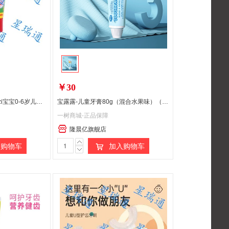
￥30
8月内购 德国宝儿滋Putzi宝宝0-6岁儿童牙膏红色草莓味50ml口腔清洁护理防蛀牙温和含氟偏远地区(含新疆、西藏、内蒙古、甘肃、青海、宁夏)不发货
宝露露-儿童牙膏80g（混合水果味）（已发货拦截拒收快递，需客户承担运费）
一树商城-正品保障
隆晨亿旗舰店
购物车
加入购物车