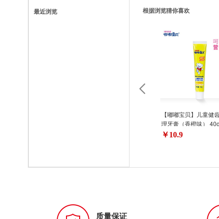
根据浏览猜你喜欢
最近浏览
【嘟嘟宝贝】儿童健
理牙膏（香橙味） 40
￥10.9
质量保证