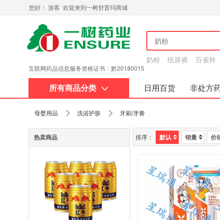
您好： 游客 欢迎来到一树舒普玛商城
奶粉
纸尿裤
百雀羚
互联网药品信息服务资格证书：黔20180015
所有商品分类
日用百货
非处方
关于我们
母婴用品
洗浴护肤
牙刷/牙膏
热卖商品
排序：
默认
销量
价