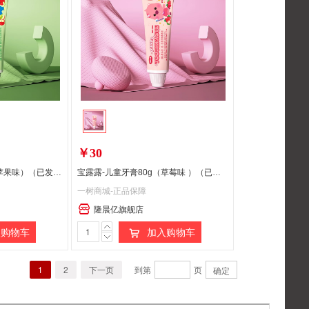
￥30
宝露露-儿童牙膏80g（苹果味）（已发货拦截拒收快递，需客户承担运费）
宝露露-儿童牙膏80g（草莓味 ）（已发货拦截拒收快递，需客户承担运费）
一树商城-正品保障
隆晨亿旗舰店
购物车
加入购物车
1
2
下一页
到第
页
确定