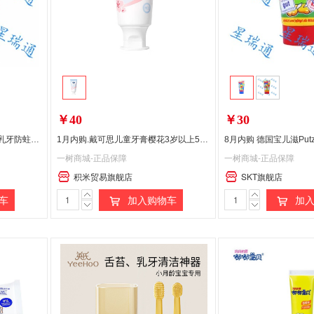
￥40
￥30
8月内购 德国Elmex宝宝牙膏 乳牙防蛀含氟儿童牙膏婴幼儿口腔清洁护理 50ml/61g 0-6岁适用偏远地区(含新疆、西藏、内蒙古、甘肃、青海、宁夏)不发货
1月内购.戴可思儿童牙膏樱花3岁以上50g*2支偏远地区:(含新疆、西藏、内蒙古、宁夏、海南、青海)不发货
一树商城-正品保障
一树商城-正品保障
积米贸易旗舰店
SKT旗舰店
车
加入购物车
加入