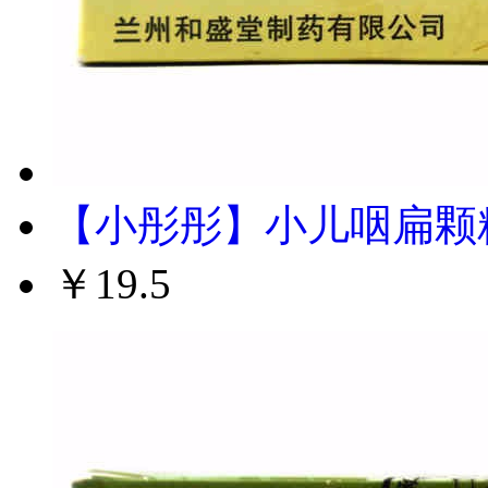
【小彤彤】小儿咽扁颗粒 
￥19.5