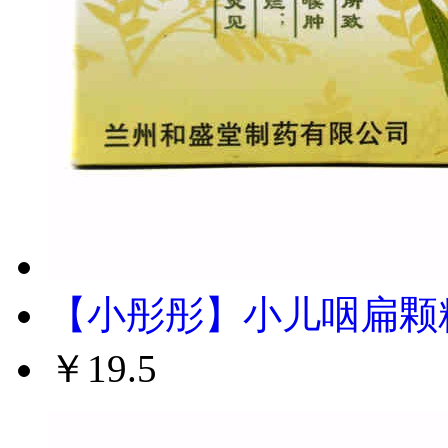
【小彤彤】小儿咽扁颗粒 
￥19.5