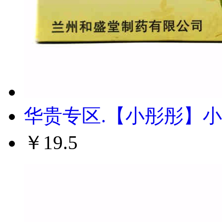
华贵专区.【小彤彤】小儿
￥19.5