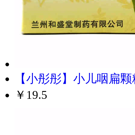
【小彤彤】小儿咽扁颗粒 
￥19.5