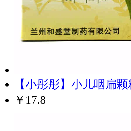
【小彤彤】小儿咽扁颗粒 
￥17.8