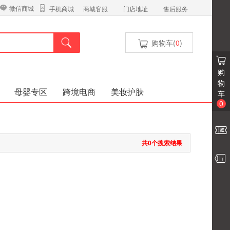
微信商城
商城客服
门店地址
售后服务
手机商城
购物车(
0
)
购
物
母婴专区
跨境电商
美妆护肤
车
0
共0个搜索结果