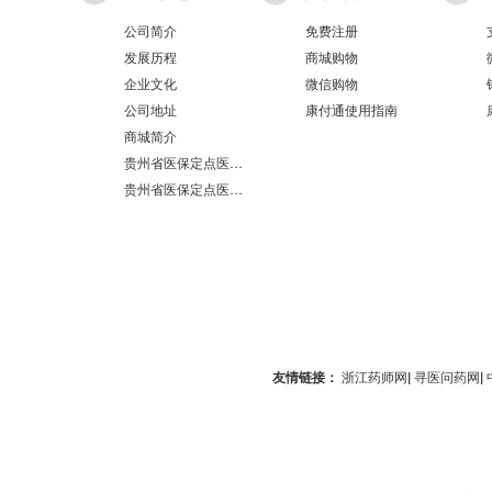
公司简介
免费注册
发展历程
商城购物
企业文化
微信购物
公司地址
康付通使用指南
商城简介
贵州省医保定点医疗机构医保服务情况表（第551分店）
贵州省医保定点医疗机构医保服务情况表（第100分店）
友情链接：
浙江药师网
|
寻医问药网
|