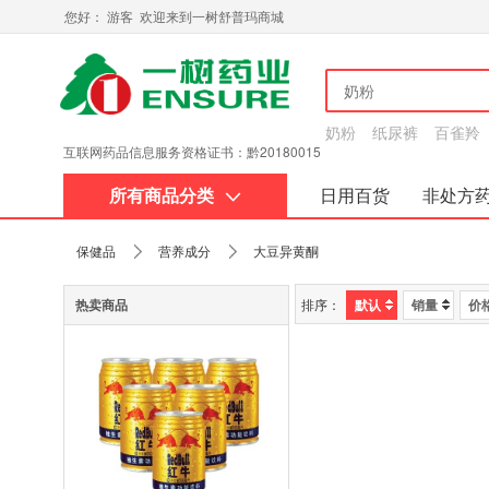
您好： 游客 欢迎来到一树舒普玛商城
奶粉
纸尿裤
百雀羚
互联网药品信息服务资格证书：黔20180015
所有商品分类
日用百货
非处方
关于我们
保健品
营养成分
大豆异黄酮
热卖商品
排序：
默认
销量
价