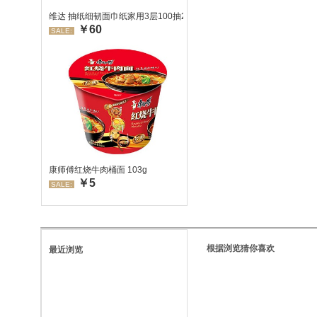
维达 抽纸细韧面巾纸家用3层100抽24包/箱 超值装 偏远地区不发货
￥60
SALE:
康师傅红烧牛肉桶面 103g
￥5
SALE:
根据浏览猜你喜欢
最近浏览