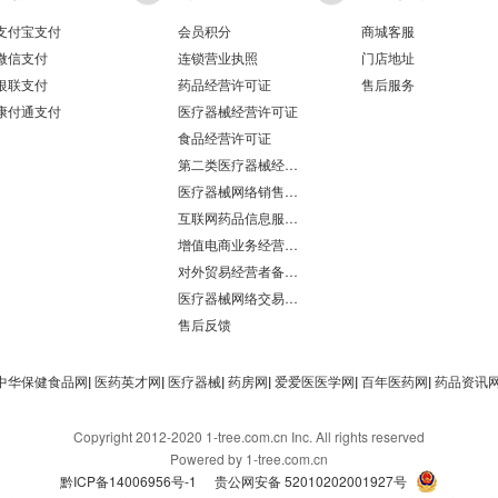
支付宝支付
会员积分
商城客服
微信支付
连锁营业执照
门店地址
银联支付
药品经营许可证
售后服务
康付通支付
医疗器械经营许可证
食品经营许可证
第二类医疗器械经营备案凭证
医疗器械网络销售备案
互联网药品信息服务资格证书
增值电商业务经营许可证
对外贸易经营者备案登记表/海关报关单位注册登记证书
医疗器械网络交易服务第三方平台备案凭证
售后反馈
中华保健食品网
|
医药英才网
|
医疗器械
|
药房网
|
爱爱医医学网
|
百年医药网
|
药品资讯
Copyright 2012-2020 1-tree.com.cn Inc. All rights reserved
Powered by 1-tree.com.cn
黔ICP备14006956号-1
贵公网安备 52010202001927号