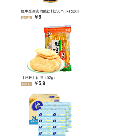
红牛维生素功能饮料250ml(RedBull/红牛)
￥6
SALE:
【旺旺】仙贝（52g）
￥5.9
SALE: