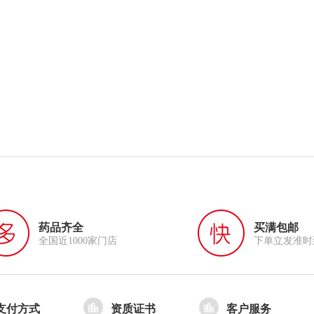
药品齐全
买满包邮
全国近1000家门店
下单立发准时
支付方式
资质证书
客户服务