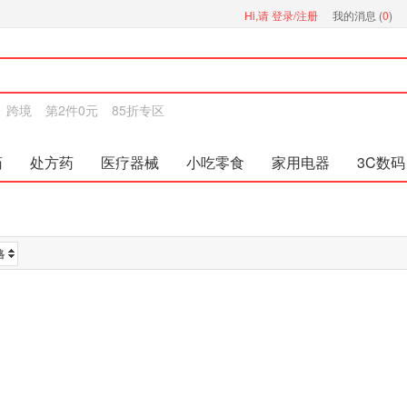
Hi,请
登录/注册
我的消息 (
0
)
跨境
第2件0元
85折专区
药
处方药
医疗器械
小吃零食
家用电器
3C数码
格