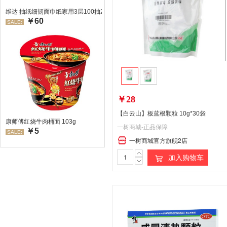
维达 抽纸细韧面巾纸家用3层100抽24包/箱 超值装 偏远地区不发货偏远地区:(
￥60
SALE:
￥28
【白云山】板蓝根颗粒 10g*30袋
康师傅红烧牛肉桶面 103g
一树商城-正品保障
￥5
SALE:
一树商城官方旗舰2店
加入购物车