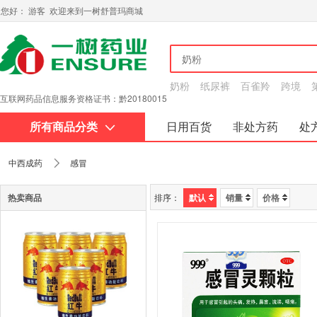
您好： 游客 欢迎来到一树舒普玛商城
奶粉
纸尿裤
百雀羚
跨境
互联网药品信息服务资格证书：黔20180015
所有商品分类
日用百货
非处方药
处
关于我们
中西成药
感冒
热卖商品
排序：
默认
销量
价格