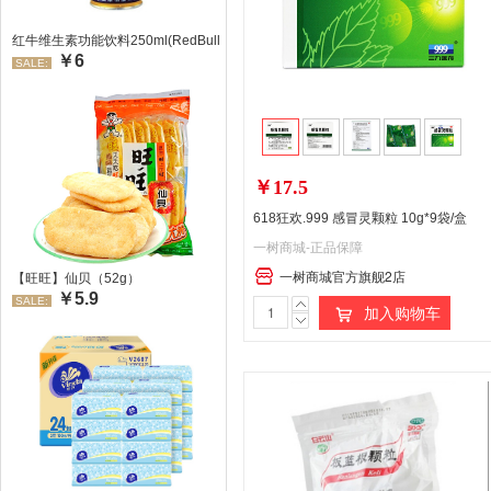
红牛维生素功能饮料250ml(RedBull/红牛)
￥6
SALE:
￥17.5
618狂欢.999 感冒灵颗粒 10g*9袋/盒
一树商城-正品保障
一树商城官方旗舰2店
【旺旺】仙贝（52g）
￥5.9
SALE:
加入购物车