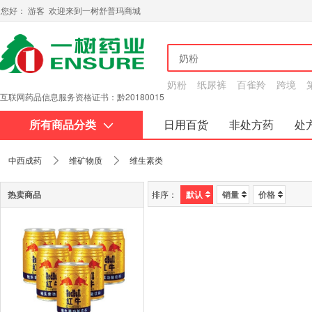
您好： 游客 欢迎来到一树舒普玛商城
奶粉
纸尿裤
百雀羚
跨境
互联网药品信息服务资格证书：黔20180015
所有商品分类
日用百货
非处方药
处
关于我们
中西成药
维矿物质
维生素类
热卖商品
排序：
默认
销量
价格