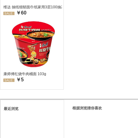
维达 抽纸细韧面巾纸家用3层100抽24包/箱 超值装 偏远地区不发货偏远地区:(
￥60
SALE:
康师傅红烧牛肉桶面 103g
￥5
SALE:
根据浏览猜你喜欢
最近浏览