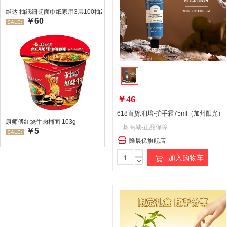
维达 抽纸细韧面巾纸家用3层100抽24包/箱 超值装 偏远地区不发货偏远地区:(
￥60
SALE:
￥46
618百货.润培-护手霜75ml（加州阳光）
康师傅红烧牛肉桶面 103g
一树商城-正品保障
￥5
SALE:
隆晨亿旗舰店
加入购物车