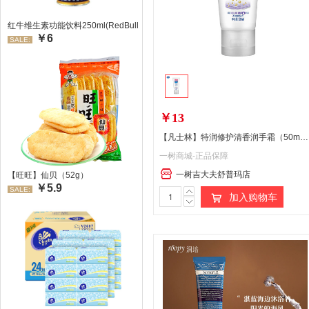
红牛维生素功能饮料250ml(RedBull/红牛)
￥6
SALE:
￥13
【凡士林】特润修护清香润手霜（50ml）
一树商城-正品保障
一树吉大夫舒普玛店
【旺旺】仙贝（52g）
￥5.9
SALE:
加入购物车