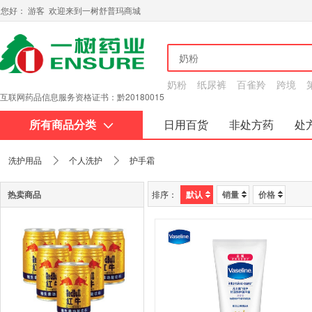
您好： 游客 欢迎来到一树舒普玛商城
奶粉
纸尿裤
百雀羚
跨境
互联网药品信息服务资格证书：黔20180015
所有商品分类
日用百货
非处方药
处
关于我们
洗护用品
个人洗护
护手霜
热卖商品
排序：
默认
销量
价格