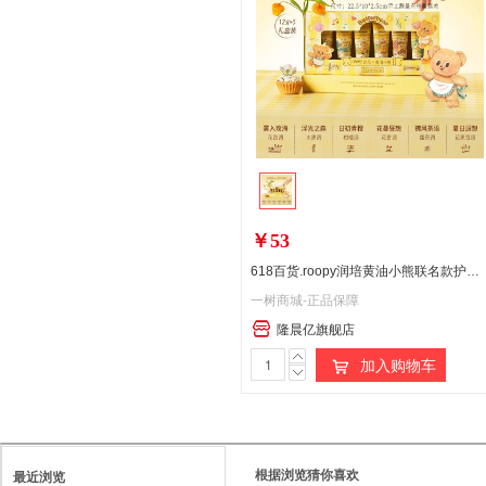
￥53
618百货.roopy润培黄油小熊联名款护手霜礼盒12g*6
一树商城-正品保障
隆晨亿旗舰店
加入购物车
根据浏览猜你喜欢
最近浏览