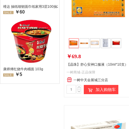
维达 抽纸细韧面巾纸家用3层100抽24包/箱 超值装 偏远地区不发货偏远地区:(
￥60
SALE:
￥69.8
【晶珠】舒心安神口服液（10ml*10支）
康师傅红烧牛肉桶面 103g
一树商城-正品保障
￥5
SALE:
一树中天会展城三分店
加入购物车