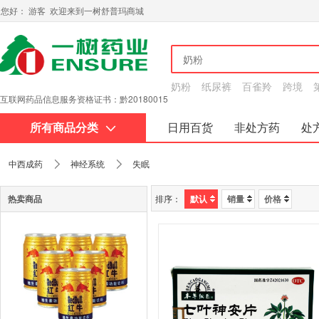
您好： 游客 欢迎来到一树舒普玛商城
奶粉
纸尿裤
百雀羚
跨境
互联网药品信息服务资格证书：黔20180015
所有商品分类
日用百货
非处方药
处
关于我们
中西成药
神经系统
失眠
热卖商品
排序：
默认
销量
价格