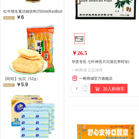
红牛维生素功能饮料250ml(RedBull/红牛)
￥6
SALE:
￥26.5
华贵专区.七叶神安片2(湖北李时珍)
一树商城-正品保障
一树商城官方旗舰店
【旺旺】仙贝（52g）
￥5.9
SALE:
加入购物车