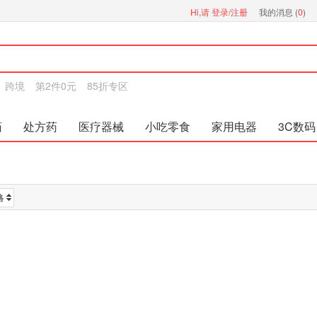
Hi,请
登录/注册
我的消息 (
0
)
跨境
第2件0元
85折专区
药
处方药
医疗器械
小吃零食
家用电器
3C数码
格