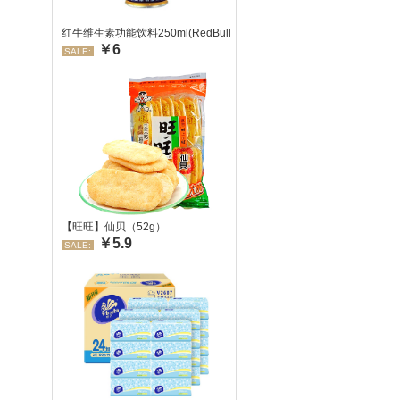
红牛维生素功能饮料250ml(RedBull/红牛)
￥6
SALE:
【旺旺】仙贝（52g）
￥5.9
SALE: