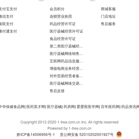
支付宝支付
会员积分
商城客服
微信支付
连锁营业执照
门店地址
银联支付
药品经营许可证
售后服务
康付通支付
医疗器械经营许可证
食品经营许可证
第二类医疗器械经营备案凭证
医疗器械网络销售备案
互联网药品信息服务资格证书
增值电商业务经营许可证
对外贸易经营者备案登记表/海关报关单位注册登记证书
医疗器械网络交易服务第三方平台备案凭证
售后反馈
中华保健食品网
|
医药英才网
|
医疗器械
|
药房网
|
爱爱医医学网
|
百年医药网
|
药品资讯
Copyright 2012-2020 1-tree.com.cn Inc. All rights reserved
Powered by 1-tree.com.cn
黔ICP备14006956号-1
贵公网安备 52010202001927号