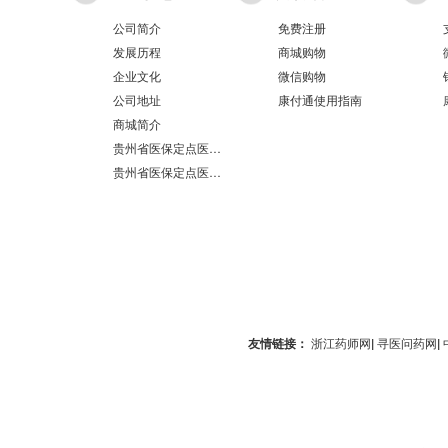
公司简介
免费注册
发展历程
商城购物
企业文化
微信购物
公司地址
康付通使用指南
商城简介
贵州省医保定点医疗机构医保服务情况表（第551分店）
贵州省医保定点医疗机构医保服务情况表（第100分店）
友情链接：
浙江药师网
|
寻医问药网
|