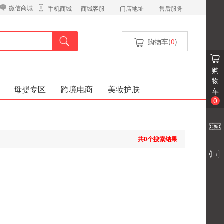
微信商城
商城客服
门店地址
售后服务
手机商城
购物车(
0
)
购
物
母婴专区
跨境电商
美妆护肤
车
0
共0个搜索结果