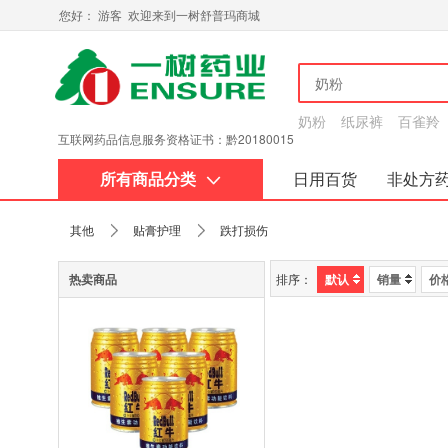
您好： 游客 欢迎来到一树舒普玛商城
奶粉
纸尿裤
百雀羚
互联网药品信息服务资格证书：黔20180015
所有商品分类
日用百货
非处方
关于我们
其他
贴膏护理
跌打损伤
热卖商品
排序：
默认
销量
价