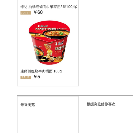
维达 抽纸细韧面巾纸家用3层100抽24包/箱 超值装 偏远地区不发货
￥60
SALE:
康师傅红烧牛肉桶面 103g
￥5
SALE:
根据浏览猜你喜欢
最近浏览