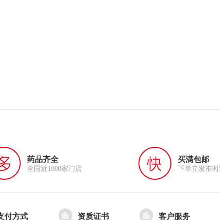
药品齐全
买满包邮
全国近1000家门店
下单立发准时
支付方式
资质证书
客户服务