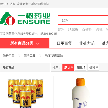
您好： 游客 欢迎来到一树舒普玛商城
奶粉
纸尿裤
百雀羚
跨境
互联网药品信息服务资格证书：黔20180015
所有商品分类
日用百货
非处方药
处
关于我们
洗护用品
清洁工具
地面/桌面清洁
热卖商品
排序：
默认
销量
价格