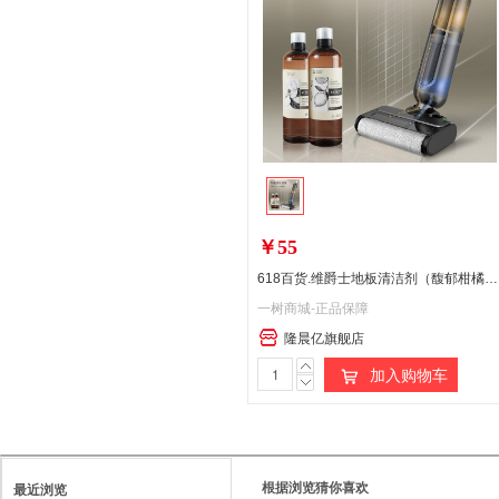
￥55
618百货.维爵士地板清洁剂（馥郁柑橘*1+薄荷青柠*1）720ml*2（瓶盖、泵头运输易破损，破损未漏液补发瓶盖、泵头，如漏液请当面拒收，介意勿拍）
一树商城-正品保障
隆晨亿旗舰店
加入购物车
根据浏览猜你喜欢
最近浏览