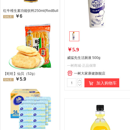
红牛维生素功能饮料250ml(RedBull/红牛)
￥6
SALE:
￥5.9
威猛先生洁厕液 500g
一树商城-正品保障
一树大家康健旗舰店
【旺旺】仙贝（52g）
￥5.9
SALE:
加入购物车