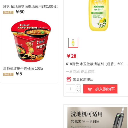
维达 抽纸细韧面巾纸家用3层100抽24包/箱 超值装 偏远地区不发货偏远地区:(
￥60
SALE:
￥28
618百货.水卫仕板清洁剂（橙香）500ml/瓶（瓶盖、泵头运输易破损，破损未漏液补发瓶盖、泵头，如漏液请当面拒收，介意勿拍）
康师傅红烧牛肉桶面 103g
一树商城-正品保障
￥5
SALE:
隆晨亿旗舰店
加入购物车