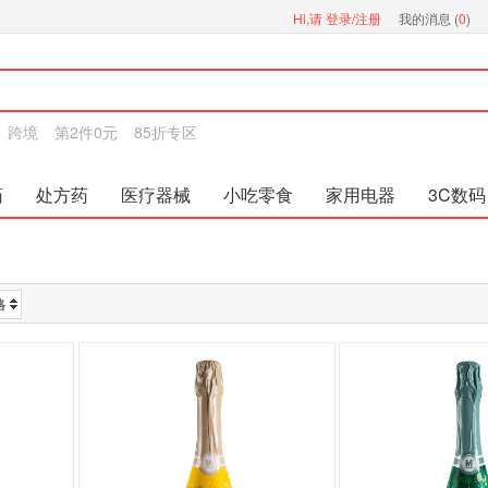
Hi,请
登录/注册
我的消息 (
0
)
跨境
第2件0元
85折专区
药
处方药
医疗器械
小吃零食
家用电器
3C数码
格