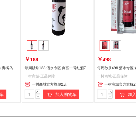
偏远地区:(含新疆、西藏、内蒙古、宁夏、海南、青海)不发货
￥188
￥498
酒水专区.UMEET蓝莓气泡酒（青橘乌龙味）
每周秒杀188.酒水专区.奔富一号红酒750ML送手提袋
一树商城-正品保障
一树商城-正品保障
一树商城官方旗舰2店
一树商城官方旗舰2
车
加入购物车
加入