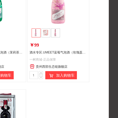
￥99
酒水专区.UMEET蓝莓气泡酒（茉莉茶味）
酒水专区.UMEET蓝莓气泡酒（玫瑰荔枝味）
一树商城-正品保障
舰店
贵州西部生态链旗舰店
购物车
加入购物车