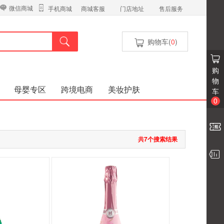
微信商城
商城客服
门店地址
售后服务
手机商城
购物车(
0
)
购
物
母婴专区
跨境电商
美妆护肤
车
0
共7个搜索结果