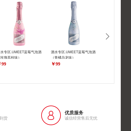
水专区.UMEET蓝莓气泡酒
酒水专区.UMEET蓝莓气泡酒
每周秒杀188.酒
（玫瑰荔枝味）
（青橘乌龙味）
一号红酒750M
99
￥99
￥188
优质服务
到货
诚信经营售后无忧