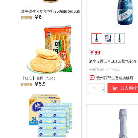
红牛维生素功能饮料250ml(RedBull/红牛)
￥6
SALE:
￥99
酒水专区.UMEET蓝莓气泡
一树商城-正品保障
贵州西部生态链旗舰店
【旺旺】仙贝（52g）
￥5.9
SALE:
加入购物