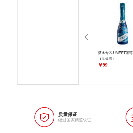
酒水专区.UMEET蓝
（蓝莓味）
￥99
质量保证
经过国家药监认证