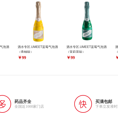
莓气泡酒
酒水专区.UMEET蓝莓气泡酒
酒水专区.UMEET蓝莓气泡酒
酒
（香柚味）
（茉莉茶味）
￥99
￥99
￥
药品齐全
买满包邮
全国近1000家门店
下单立发准时