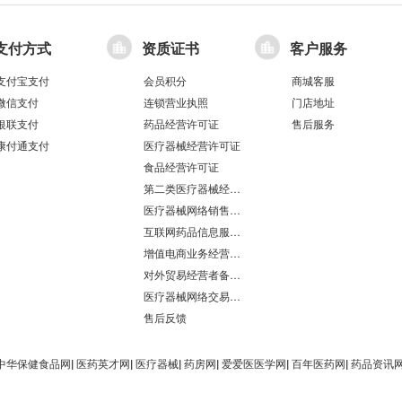
支付方式
资质证书
客户服务
支付宝支付
会员积分
商城客服
微信支付
连锁营业执照
门店地址
银联支付
药品经营许可证
售后服务
康付通支付
医疗器械经营许可证
食品经营许可证
第二类医疗器械经营备案凭证
医疗器械网络销售备案
互联网药品信息服务资格证书
增值电商业务经营许可证
对外贸易经营者备案登记表/海关报关单位注册登记证书
医疗器械网络交易服务第三方平台备案凭证
售后反馈
中华保健食品网
|
医药英才网
|
医疗器械
|
药房网
|
爱爱医医学网
|
百年医药网
|
药品资讯