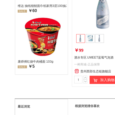
维达 抽纸细韧面巾纸家用3层100抽24包/箱 超值装 偏远地区不发货
￥60
SALE:
￥99
康师傅红烧牛肉桶面 103g
一树商城-正品保障
￥5
SALE:
贵州西部生态链旗舰店
加入购物
根据浏览猜你喜欢
最近浏览