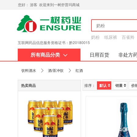
您好： 游客 欢迎来到一树舒普玛商城
奶粉
纸尿裤
百雀羚
互联网药品信息服务资格证书：黔20180015
所有商品分类
日用百货
非处方
关于我们
饮料酒水
酒/茶冲饮
红酒
热卖商品
排序：
默认
销量
价