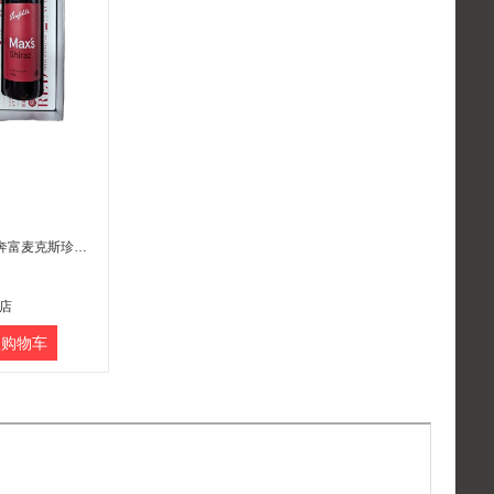
每周秒杀498.酒水专区.奔富麦克斯珍藏版礼盒装（红酒） 750ML*2瓶
店
购物车