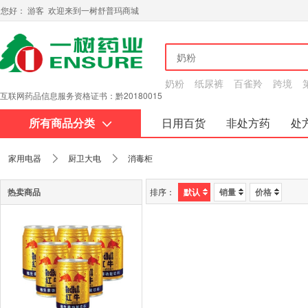
您好： 游客 欢迎来到一树舒普玛商城
奶粉
纸尿裤
百雀羚
跨境
互联网药品信息服务资格证书：黔20180015
所有商品分类
日用百货
非处方药
处
关于我们
家用电器
厨卫大电
消毒柜
热卖商品
排序：
默认
销量
价格