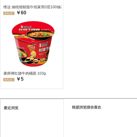
维达 抽纸细韧面巾纸家用3层100抽24包/箱 超值装 偏远地区不发货偏远地区:(
￥60
SALE:
康师傅红烧牛肉桶面 103g
￥5
SALE:
根据浏览猜你喜欢
最近浏览