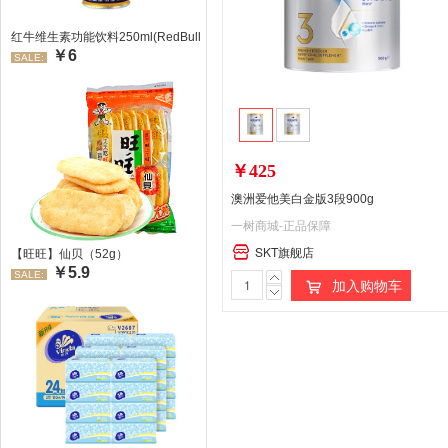
红牛维生素功能饮料250ml(RedBull/红牛)
￥6
SALE:
￥425
澳洲爱他美白金版3段900g
一树商城-正品保障
SKT旗舰店
【旺旺】仙贝（52g）
￥5.9
SALE:
加入购物车