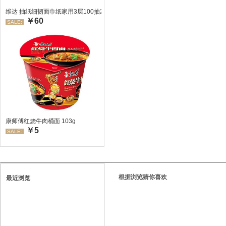
维达 抽纸细韧面巾纸家用3层100抽24包/箱 超值装 偏远地区不发货偏远地区:(
￥60
SALE:
康师傅红烧牛肉桶面 103g
￥5
SALE:
根据浏览猜你喜欢
最近浏览