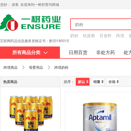
您好： 游客 欢迎来到一树舒普玛商城
奶粉
纸尿裤
百雀羚
跨境
互联网药品信息服务资格证书：黔20180015
所有商品分类
日用百货
非处方药
处
关于我们
跨境商品
母婴用品
跨境奶粉
热卖商品
排序：
默认
销量
价格