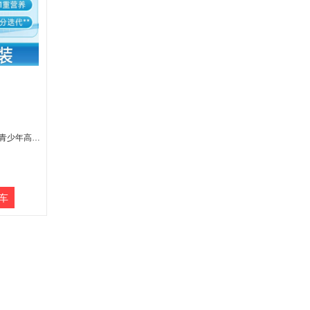
8月内购 SorLife诗丽芙赖氨酸青少年高钙片成长维生素D儿童学生补铁锌60粒
车