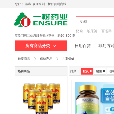
您好： 游客 欢迎来到一树舒普玛商城
奶粉
纸尿裤
百雀羚
互联网药品信息服务资格证书：黔20180015
所有商品分类
日用百货
非处方
关于我们
跨境商品
保健产品
儿童保健
热卖商品
排序：
默认
销量
价