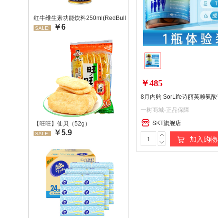
红牛维生素功能饮料250ml(RedBull/红牛)
￥6
SALE:
￥485
一树商城-正品保障
SKT旗舰店
【旺旺】仙贝（52g）
￥5.9
SALE:
加入购物