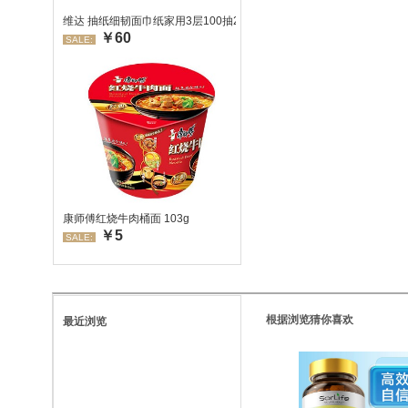
维达 抽纸细韧面巾纸家用3层100抽24包/箱 超值装 偏远地区不发货
￥60
SALE:
康师傅红烧牛肉桶面 103g
￥5
SALE:
根据浏览猜你喜欢
最近浏览