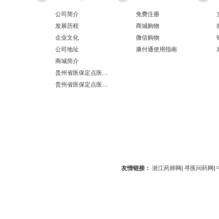
公司简介
免费注册
发展历程
商城购物
企业文化
微信购物
公司地址
康付通使用指南
商城简介
贵州省医保定点医疗机构医保服务情况表（第551分店）
贵州省医保定点医疗机构医保服务情况表（第100分店）
友情链接：
浙江药师网
|
寻医问药网
|