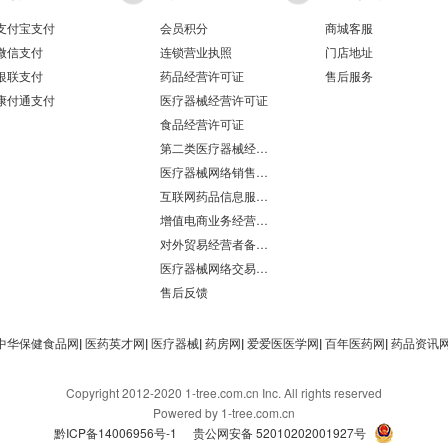
支付宝支付
会员积分
商城客服
微信支付
连锁营业执照
门店地址
银联支付
药品经营许可证
售后服务
康付通支付
医疗器械经营许可证
食品经营许可证
第二类医疗器械经营备案凭证
医疗器械网络销售备案
互联网药品信息服务资格证书
增值电商业务经营许可证
对外贸易经营者备案登记表/海关报关单位注册登记证书
医疗器械网络交易服务第三方平台备案凭证
售后反馈
中华保健食品网
|
医药英才网
|
医疗器械
|
药房网
|
爱爱医医学网
|
百年医药网
|
药品资讯
Copyright 2012-2020 1-tree.com.cn Inc. All rights reserved
Powered by 1-tree.com.cn
黔ICP备14006956号-1
贵公网安备 52010202001927号