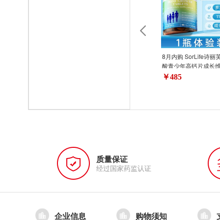
8月内购 SorLife诗
酸青少年高钙片成长维
儿童学生补铁锌60粒
￥485
质量保证
经过国家药监认证
企业信息
购物须知