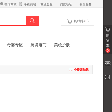
微信商城
商城客服
门店地址
售后服务
手机商城
购物车(
0
)
购
物
母婴专区
跨境电商
美妆护肤
车
0
共1个搜索结果