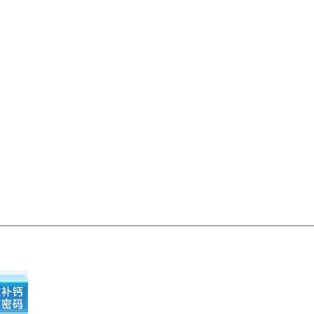
偏远地区:(含新疆、西藏、内蒙古、宁夏、海南、青海)不发货