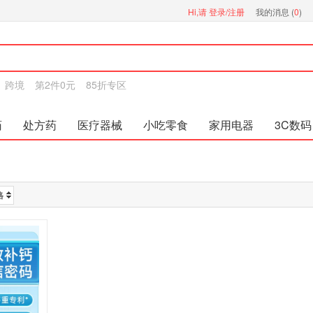
Hi,请
登录/注册
我的消息 (
0
)
跨境
第2件0元
85折专区
药
处方药
医疗器械
小吃零食
家用电器
3C数码
格