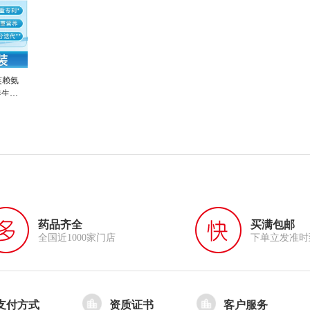
丽芙赖氨
生素D
药品齐全
买满包邮
全国近1000家门店
下单立发准时
支付方式
资质证书
客户服务