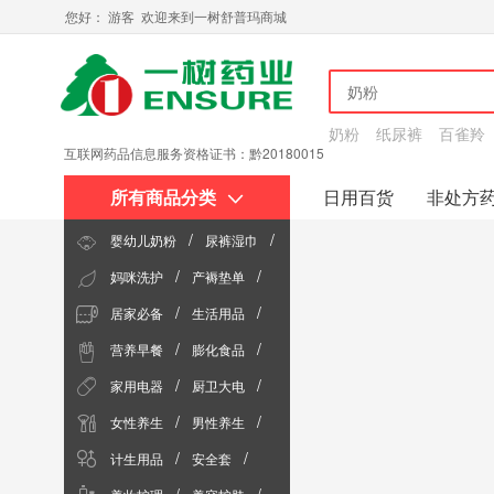
您好： 游客 欢迎来到一树舒普玛商城
奶粉
纸尿裤
百雀羚
互联网药品信息服务资格证书：黔20180015
所有商品分类
日用百货
非处方
关于我们
/
/
婴幼儿奶粉
尿裤湿巾
/
/
妈咪洗护
产褥垫单
洗浴护肤
/
/
居家必备
生活用品
孕期营养
/
/
营养早餐
膨化食品
宠物用品
/
/
家用电器
厨卫大电
巧克力
/
/
女性养生
男性养生
厨房小电
/
/
计生用品
安全套
中老年养生