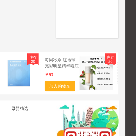
库存
库存
每周秒杀.红地球
每周秒
20
20
亮彩明星精华粉底
萃精油
>
液持久妆30g 下单
酸香氛
￥
93
￥
66
补
备注颜色：瓷亮
留香温
色/暖白色/自然色
露300
加入购物车
加入
新
偏远地区（含海
偏远地
南、新疆、西藏、
南、新
、
内蒙古、甘肃、青
内蒙古
母婴精选
海、宁夏）不发货
海、宁