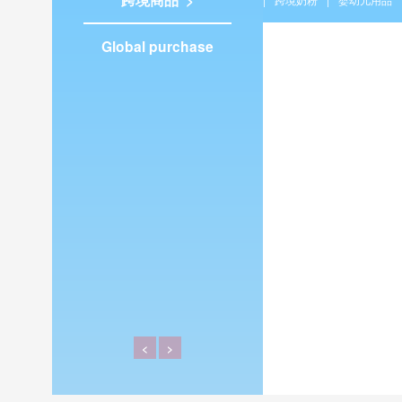
Global purchase
<
>