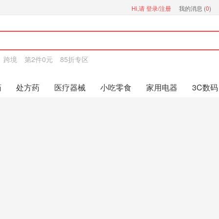
Hi,请
登录/注册
我的消息 (
0
)
跨境
第2件0元
85折专区
药
处方药
医疗器械
小吃零食
家用电器
3C数码