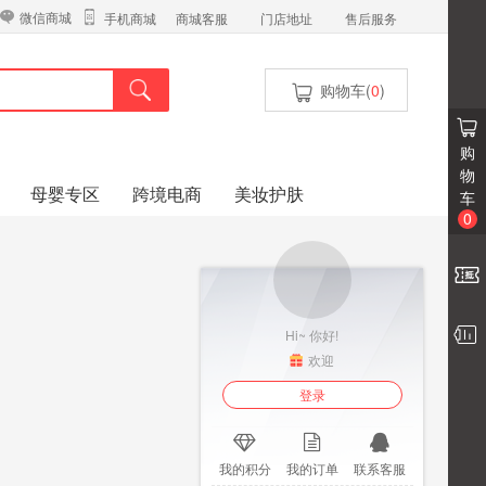
微信商城
商城客服
门店地址
售后服务
手机商城
购物车(
0
)
购
物
母婴专区
跨境电商
美妆护肤
车
0
Hi~ 你好!
欢迎
登录
我的积分
我的订单
联系客服