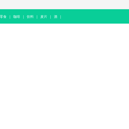
零食
|
咖啡
|
饮料
|
麦片
|
酒
|