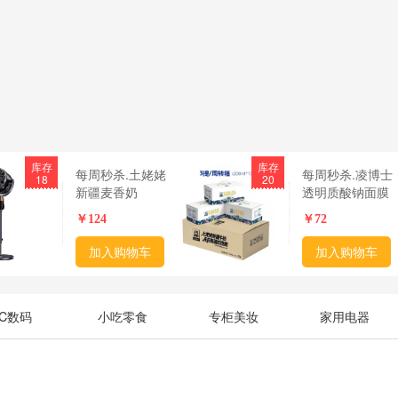
库存
库存
每周秒杀.土姥姥
每周秒杀.凌博士
18
20
新疆麦香奶
透明质酸钠面膜
200ML*10盒*3提
28ml*5张/盒*2盒
￥
124
￥
72
偏远地区（含海
全分子量玻尿酸
南、新疆、西藏、
水 舒颜水光 偏远
加入购物车
加入购物车
内蒙古、甘肃、青
地区（含海南、
海、宁夏）不发货
疆、西藏、内蒙
古、甘肃、青海
3C数码
小吃零食
专柜美妆
家用电器
宁夏）不发货