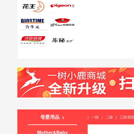
母婴用品 >
|
一段
|
二段
|
三段/四
Mother&Baby