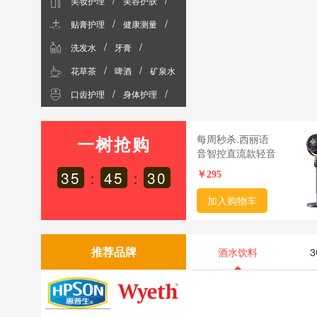
/
/
美妆护理
美容护肤
成人纸尿裤
/
/
贴膏护理
健康测量
男士护肤
/
/
洗发水
牙膏
辅助治疗
/
/
花草茶
啤酒
矿泉水
清洁工具
/
/
口齿护理
身体护理
季节性用品
一树抢购
每周秒杀.西丽语
音智控直流款轻音
<
涡轮换气对流扇落
35
：
45
：
29
￥
295
地循环扇黑色FX-
D0718Z偏远地区
加入购物车
（含海南、新疆、
西藏、内蒙古、甘
肃、青海、宁夏）
推荐品牌
酒水饮料
不发货