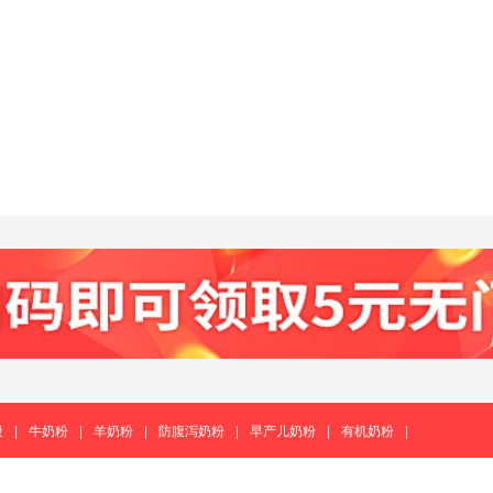
段
|
牛奶粉
|
羊奶粉
|
防腹泻奶粉
|
早产儿奶粉
|
有机奶粉
|